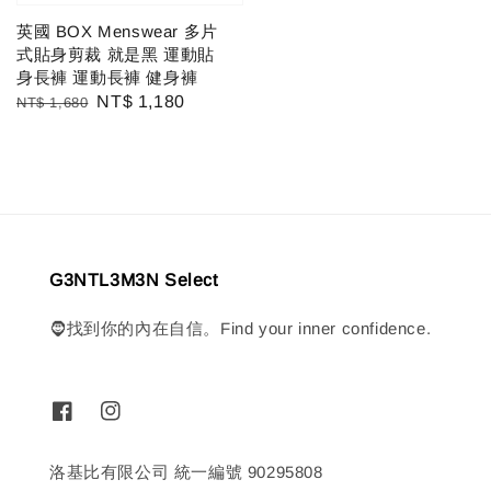
英國 BOX Menswear 多片
式貼身剪裁 就是黑 運動貼
身長褲 運動長褲 健身褲
Regular
Sale
NT$ 1,180
NT$ 1,680
price
price
G3NTL3M3N Select
🧔找到你的內在自信。Find your inner confidence.
洛基比有限公司 統一編號 90295808