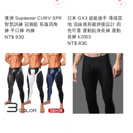
澳洲 Supawear CURV SPR
日本 GX3 超級搶手 薄感質
智慧訓練 冠鴉藍 長版四角
地 流線感剪裁拼接設計 四
褲 平口褲 內褲
色可選 運動貼身長褲 運動
長褲 k2053
Regular
NT$ 930
Regular
NT$ 830
price
price