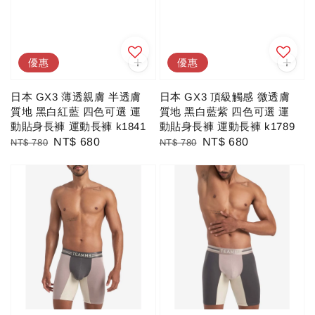
優惠
優惠
日本 GX3 薄透親膚 半透膚
日本 GX3 頂級觸感 微透膚
質地 黑白紅藍 四色可選 運
質地 黑白藍紫 四色可選 運
動貼身長褲 運動長褲 k1841
動貼身長褲 運動長褲 k1789
Regular
Sale
NT$ 680
Regular
Sale
NT$ 680
NT$ 780
NT$ 780
price
price
price
price