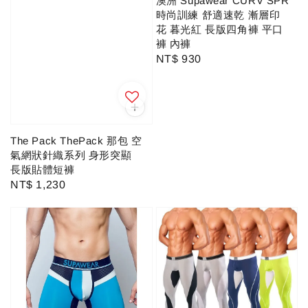
澳洲 Supawear CURV SPR
時尚訓練 舒適速乾 漸層印
花 暮光紅 長版四角褲 平口
褲 內褲
Regular
NT$ 930
price
The Pack ThePack 那包 空
氣網狀針織系列 身形突顯
長版貼體短褲
Regular
NT$ 1,230
price