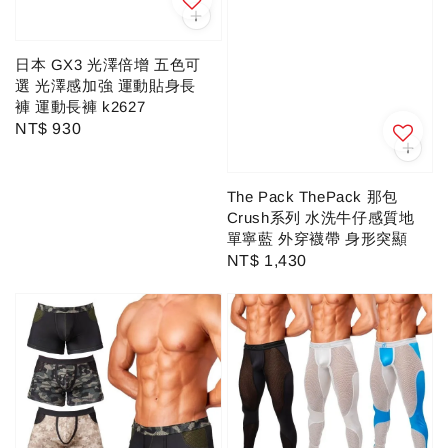
日本 GX3 光澤倍增 五色可
選 光澤感加強 運動貼身長
褲 運動長褲 k2627
Regular
NT$ 930
price
The Pack ThePack 那包
Crush系列 水洗牛仔感質地
單寧藍 外穿襪帶 身形突顯
Regular
NT$ 1,430
price