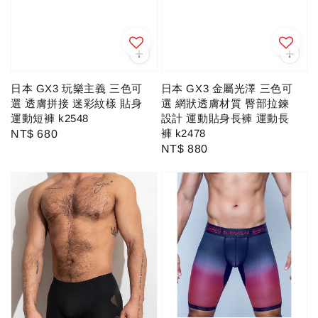
日本 GX3 金屬光澤 三色可
日本 GX3 玩樂主義 三色可
選 網狀透膚材質 臀部拉鍊
選 透膚拼接 迷彩紋樣 貼身
設計 運動貼身長褲 運動長
運動短褲 k2548
褲 k2478
Regular
NT$ 680
Regular
NT$ 880
price
price