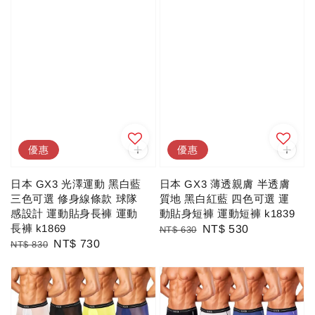
優惠
優惠
日本 GX3 光澤運動 黑白藍
日本 GX3 薄透親膚 半透膚
三色可選 修身線條款 球隊
質地 黑白紅藍 四色可選 運
感設計 運動貼身長褲 運動
動貼身短褲 運動短褲 k1839
長褲 k1869
Regular
Sale
NT$ 530
NT$ 630
Regular
Sale
NT$ 730
NT$ 830
price
price
price
price