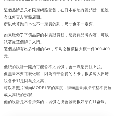
這個品牌是只有限定網路銷售，在日本各地有經銷點，但沒
有任何官方實體店面。
所以就算跑日本也不一定買的到，尺寸也不一定齊。
如果厭倦了平價品牌的材質跟剪裁，想要買品牌內著，可以
試著從這個牌子入門。
這個品牌有出多件組的Set，平均之後價格大概一件300-400
元。
低腰的設計一開始可能會不太習慣，會一直想要往上拉。
但盡量不要這麼做喔，因為襠部會變的太卡，很多客人反應
說會卡都是因為拉太高。
可以看照片裡面MODEL穿的高度，褲頭盡量維持平整不要拉
成太高腰的形狀。
他的設計是不會滑落的，習慣之後會發現很好穿而且舒服。