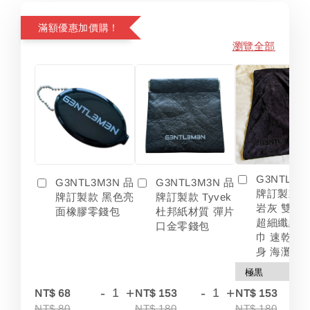
滿額優惠加價購！
瀏覽全部
G3NTL3M
G3NTL3M3N 品
G3NTL3M3N 品
牌訂製款 
牌訂製款 黑色亮
牌訂製款 Tyvek
岩灰 雙色
面橡膠零錢包
杜邦紙材質 彈片
超細纖維 
口金零錢包
巾 速乾 吸
身 海灘
-
+
-
+
-
NT$ 68
NT$ 153
NT$ 153
NT$ 80
NT$ 180
NT$ 180