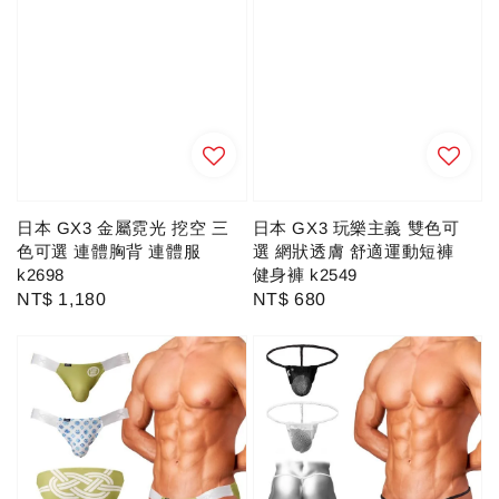
日本 GX3 金屬霓光 挖空 三
日本 GX3 玩樂主義 雙色可
色可選 連體胸背 連體服
選 網狀透膚 舒適運動短褲
k2698
健身褲 k2549
Regular
NT$ 1,180
Regular
NT$ 680
price
price