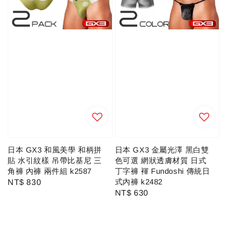
日本 GX3 和風美學 和柄拼
日本 GX3 金屬光澤 黑白雙
貼 水引紋樣 吊帶比基尼 三
色可選 網狀透膚材質 日式
角褲 內褲 兩件組 k2587
丁字褲 褌 Fundoshi 傳統日
式內褲 k2482
Regular
NT$ 830
Regular
NT$ 630
price
price