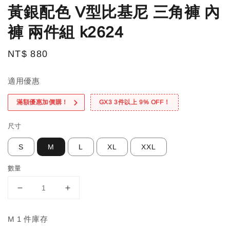
黃銀配色 V型比基尼 三角褲 內
褲 兩件組 k2624
Regular
NT$ 880
price
適用優惠
滿額優惠加價購！
GX3 3件以上 9% OFF！
尺寸
S
M
L
XL
XXL
數量
M 1 件庫存