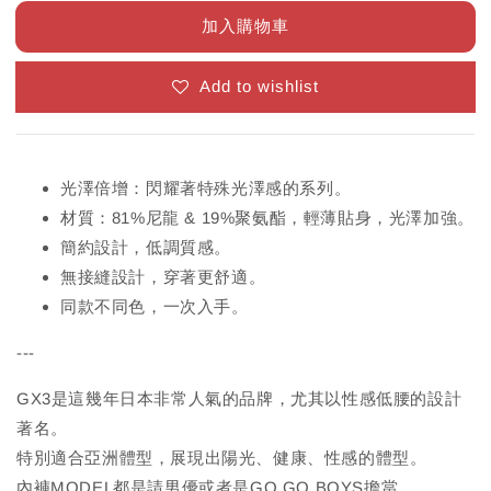
加入購物車
Add to wishlist
光澤倍增：閃耀著特殊光澤感的系列。
材質：81%尼龍 & 19%聚氨酯，輕薄貼身，光澤加強。
簡約設計，低調質感。
無接縫設計，穿著更舒適。
同款不同色，一次入手。
---
GX3是這幾年日本非常人氣的品牌，尤其以性感低腰的設計
著名。
特別適合亞洲體型，展現出陽光、健康、性感的體型。
內褲MODEL都是請男優或者是GO GO BOYS擔當。