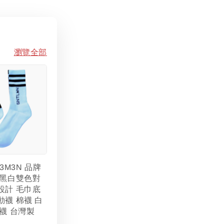
瀏覽全部
L3M3N 品牌
 黑白雙色對
設計 毛巾底
動襪 棉襪 白
襪 台灣製