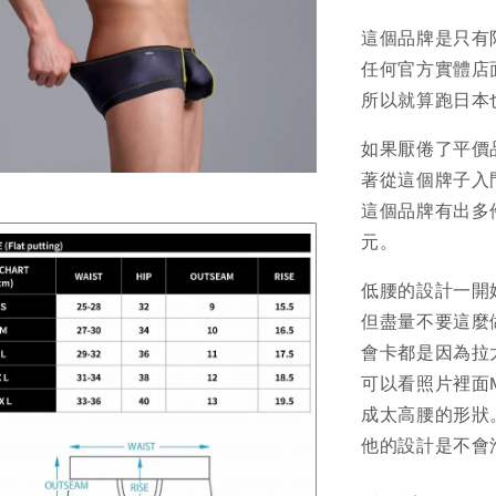
這個品牌是只有
任何官方實體店
所以就算跑日本
如果厭倦了平價
著從這個牌子入
這個品牌有出多件
元。
低腰的設計一開
但盡量不要這麼
會卡都是因為拉
可以看照片裡面
成太高腰的形狀
他的設計是不會