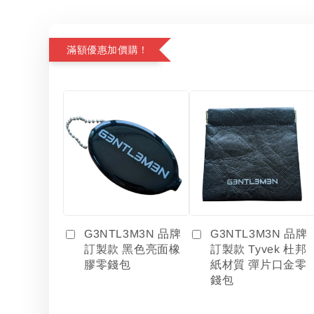
滿額優惠加價購！
G3NTL3M3N 品牌
G3NTL3M3N 品牌
訂製款 黑色亮面橡
訂製款 Tyvek 杜邦
膠零錢包
紙材質 彈片口金零
錢包