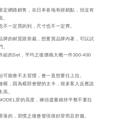
限定網路銷售，在日本各地有經銷點，但沒有
面。
也不一定買的到，尺寸也不一定齊。
品牌的材質跟剪裁，想要買品牌內著，可以試
門。
組的Set，平均之後價格大概一件300-400
始可能會不太習慣，會一直想要往上拉。
做喔，因為襠部會變的太卡，很多客人反應說
太高。
MODEL穿的高度，褲頭盡量維持平整不要拉
。
滑落的，習慣之後會發現很好穿而且舒服。