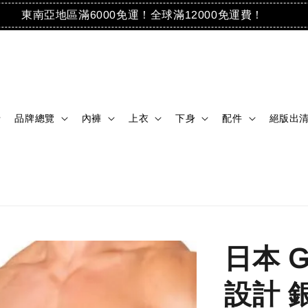
東南亞地區滿6000免運！全球滿12000免運費！
品牌總覽
內褲
上衣
下身
配件
絕版出
日本 
設計 