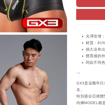
光澤倍增
材質：81
很久沒有
體育感的
同款不同
---
GX3是這幾年
名。
特別適合亞洲體
內褲MODEL都