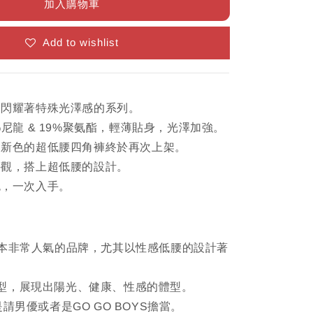
加入購物車
Add to wishlist
：閃耀著特殊光澤感的系列。
%尼龍 & 19%聚氨酯，輕薄貼身，光澤加強。
出新色的超低腰四角褲終於再次上架。
外觀，搭上超低腰的設計。
色，一次入手。
日本非常人氣的品牌，尤其以性感低腰的設計著
型，展現出陽光、健康、性感的體型。
是請男優或者是GO GO BOYS擔當。