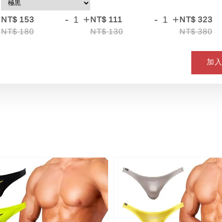
+
-
+
-
+
NT$ 153
NT$ 111
NT$ 323
NT$ 180
NT$ 130
NT$ 380
加