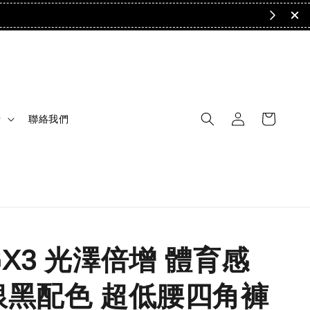
清
聯絡我們
GX3 光澤倍增 體育感
銀黑配色 超低腰四角褲