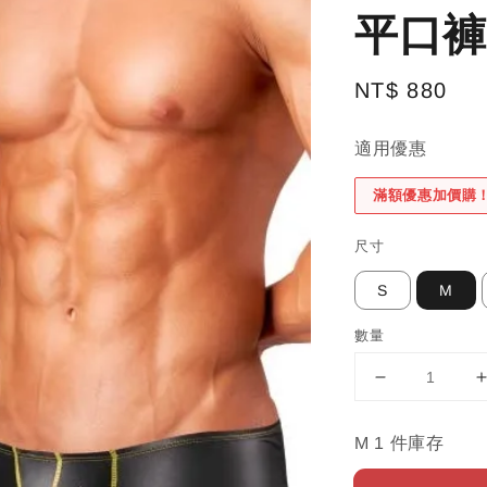
平口褲 
Regular
NT$ 880
price
適用優惠
滿額優惠加價購
尺寸
S
M
數量
M 1 件庫存