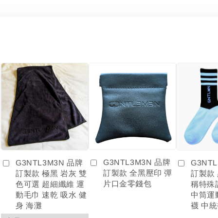
G3NTL3M3N 品牌
G3NT
G3NTL3M3N 品牌
訂製款 全黑壓印 彈
訂製款
訂製款 極黑 岩灰 雙
片口金零錢包
稱特殊
色可選 超細纖維 運
中筒運
動毛巾 速乾 吸水 健
襪 中統
身 海灘