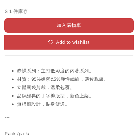
S 1 件庫存
加入購物車
Add to wishlist
赤裸系列：主打低彩度的內著系列。
材質：95%嫘縈&5%彈性纖維，薄透親膚。
立體囊袋剪裁，溫柔包覆。
品牌經典的丁字褲版型，新色上架。
無標籤設計，貼身舒適。
---
Pack /pæk/