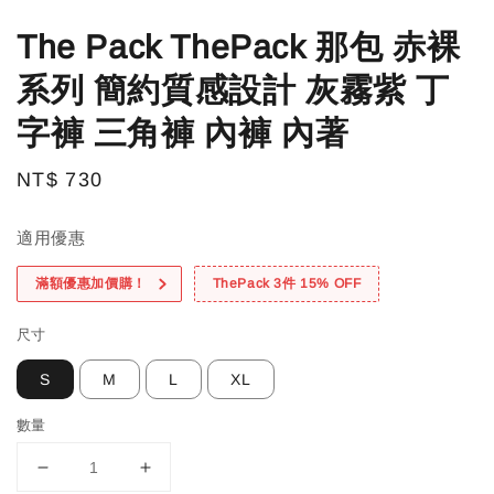
The Pack ThePack 那包 赤裸
系列 簡約質感設計 灰霧紫 丁
字褲 三角褲 內褲 內著
Regular
NT$ 730
price
適用優惠
滿額優惠加價購！
ThePack 3件 15% OFF
尺寸
S
M
L
XL
數量