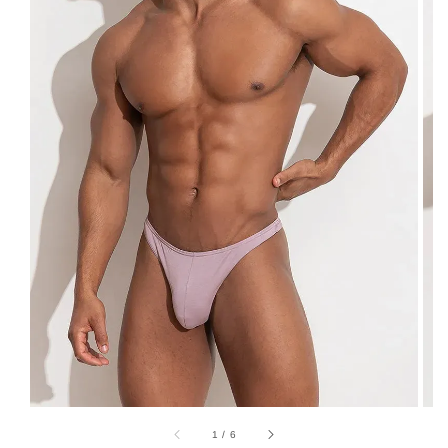
1
/
6