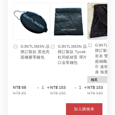
G3NTL3M
G3NTL3M3N 品
G3NTL3M3N 品
牌訂製款 
牌訂製款 黑色亮
牌訂製款 Tyvek
岩灰 雙色
面橡膠零錢包
杜邦紙材質 彈片
超細纖維 
口金零錢包
巾 速乾 吸
身 海灘
-
+
-
+
-
NT$ 68
NT$ 153
NT$ 153
NT$ 80
NT$ 180
NT$ 180
加入購物車