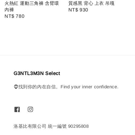
質感黑 背心 上衣 吊嘎
火熱紅 運動三角褲 含臂環
內褲
Regular
NT$ 930
Regular
NT$ 780
price
price
G3NTL3M3N Select
🧔找到你的內在自信。Find your inner confidence.
洛基比有限公司 統一編號 90295808