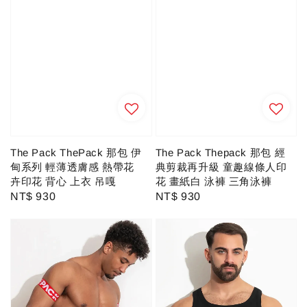
The Pack Thepack 那包 經
The Pack ThePack 那包 伊
典剪裁再升級 童趣線條人印
甸系列 輕薄透膚感 熱帶花
花 畫紙白 泳褲 三角泳褲
卉印花 背心 上衣 吊嘎
Regular
NT$ 930
Regular
NT$ 930
price
price