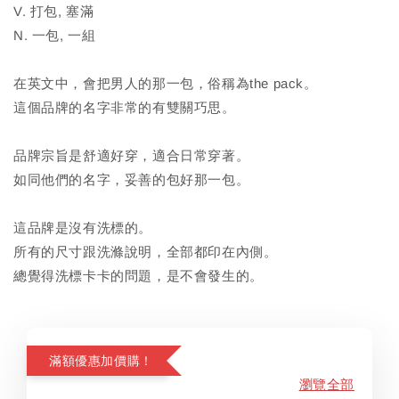
V. 打包, 塞滿
N. 一包, 一組
在英文中，會把男人的那一包，俗稱為the pack。
這個品牌的名字非常的有雙關巧思。
品牌宗旨是舒適好穿，適合日常穿著。
如同他們的名字，妥善的包好那一包。
這品牌是沒有洗標的。
所有的尺寸跟洗滌說明，全部都印在內側。
總覺得洗標卡卡的問題，是不會發生的。
滿額優惠加價購！
瀏覽全部