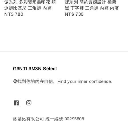
傲系列 多彩變形蟲印花 類
裸系列 簡約質感設計 極簡
泳褲比基尼 三角褲 內褲
黑 丁字褲 三角褲 內褲 內著
Regular
NT$ 780
Regular
NT$ 730
price
price
G3NTL3M3N Select
🧔找到你的內在自信。Find your inner confidence.
洛基比有限公司 統一編號 90295808