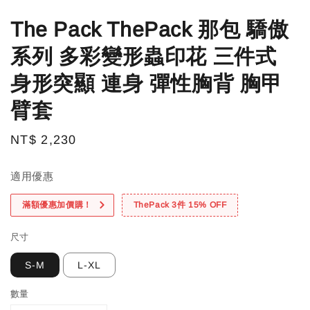
The Pack ThePack 那包 驕傲
系列 多彩變形蟲印花 三件式
身形突顯 連身 彈性胸背 胸甲
臂套
Regular
NT$ 2,230
price
適用優惠
滿額優惠加價購！
ThePack 3件 15% OFF
尺寸
S-M
L-XL
數量