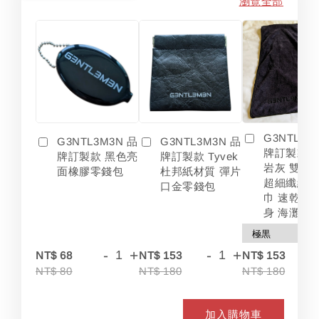
瀏覽全部
G3NTL3M
G3NTL3M3N 品
G3NTL3M3N 品
牌訂製款 
牌訂製款 黑色亮
牌訂製款 Tyvek
岩灰 雙色
面橡膠零錢包
杜邦紙材質 彈片
超細纖維 
口金零錢包
巾 速乾 吸
身 海灘
-
+
-
+
-
NT$ 68
NT$ 153
NT$ 153
NT$ 80
NT$ 180
NT$ 180
加入購物車