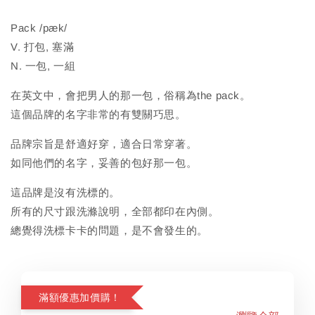
Pack /pæk/
V. 打包, 塞滿
N. 一包, 一組
在英文中，會把男人的那一包，俗稱為the pack。
這個品牌的名字非常的有雙關巧思。
品牌宗旨是舒適好穿，適合日常穿著。
如同他們的名字，妥善的包好那一包。
這品牌是沒有洗標的。
所有的尺寸跟洗滌說明，全部都印在內側。
總覺得洗標卡卡的問題，是不會發生的。
滿額優惠加價購！