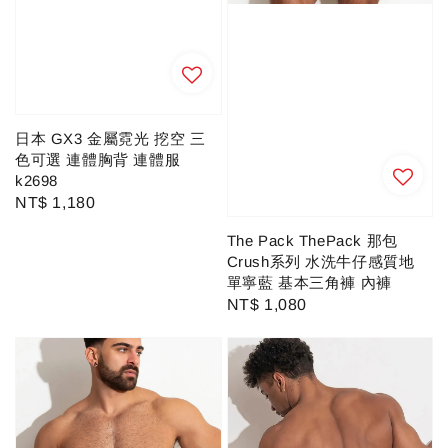
日本 GX3 金屬霓光 挖空 三
色可選 連體胸背 連體服
k2698
Regular
NT$ 1,180
price
The Pack ThePack 那包
Crush系列 水洗牛仔感質地
單寧藍 基本三角褲 內褲
Regular
NT$ 1,080
price