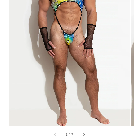
1
/
7