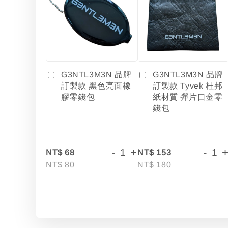
G3NTL3M3N 品牌
G3NTL3M3N 品牌
訂製款 黑色亮面橡
訂製款 Tyvek 杜邦
膠零錢包
紙材質 彈片口金零
錢包
-
+
-
NT$ 68
NT$ 153
NT$ 80
NT$ 180