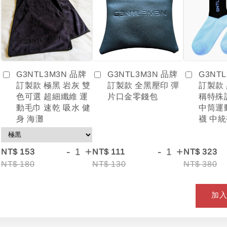
G3NTL3M3N 品牌
G3NT
G3NTL3M3N 品牌
訂製款 全黑壓印 彈
訂製款
訂製款 極黑 岩灰 雙
片口金零錢包
稱特殊
色可選 超細纖維 運
中筒運
動毛巾 速乾 吸水 健
襪 中統
身 海灘
+
-
+
-
+
NT$ 153
NT$ 111
NT$ 323
NT$ 180
NT$ 130
NT$ 380
加