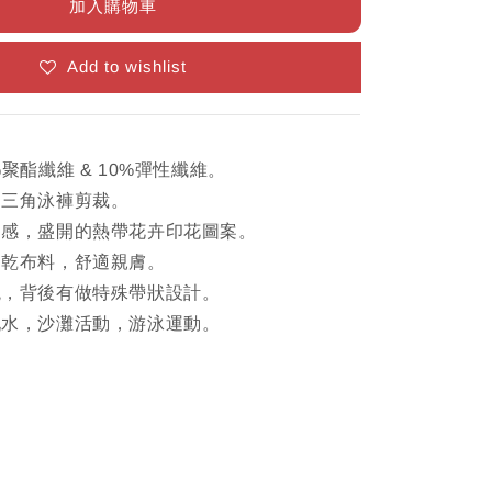
加入購物車
Add to wishlist
%聚酯纖維 & 10%彈性纖維。
的三角泳褲剪裁。
園感，盛開的熱帶花卉印花圖案。
速乾布料，舒適親膚。
繩，背後有做特殊帶狀設計。
玩水，沙灘活動，游泳運動。