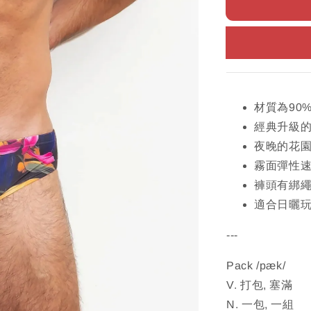
材質為90
經典升級
夜晚的花
霧面彈性
褲頭有綁
適合日曬
---
Pack /pæk/
V. 打包, 塞滿
N. 一包, 一組