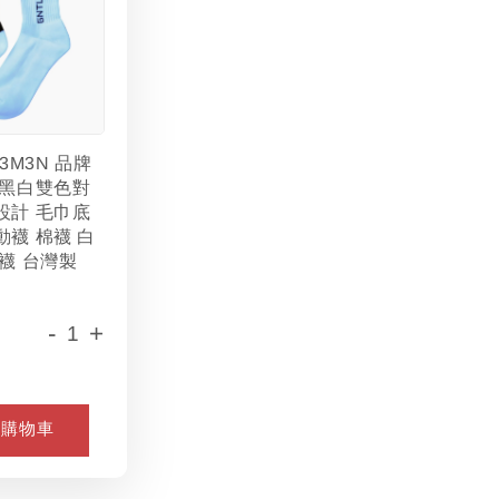
L3M3N 品牌
 黑白雙色對
設計 毛巾底
動襪 棉襪 白
襪 台灣製
-
+
入購物車