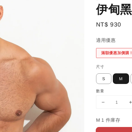
伊甸黑
Regular
NT$ 930
price
適用優惠
滿額優惠加價購
尺寸
S
M
數量
M 1 件庫存