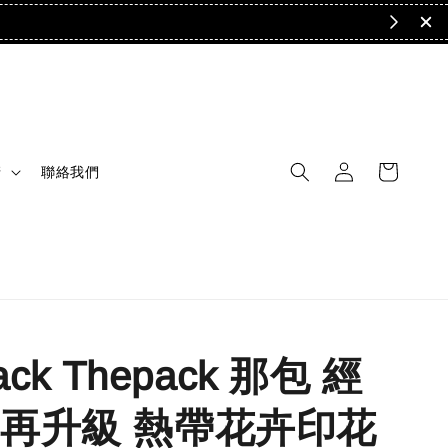
清
聯絡我們
ack Thepack 那包 經
再升級 熱帶花卉印花