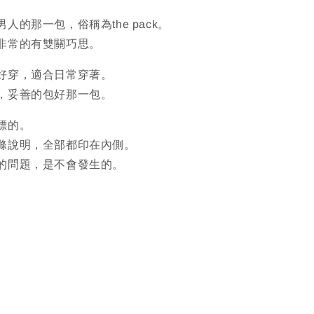
人的那一包，俗稱為the pack。
非常的有雙關巧思。
好穿，適合日常穿著。
，妥善的包好那一包。
標的。
滌說明，全部都印在內側。
的問題，是不會發生的。