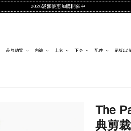
2026滿額優惠加購開催中！
品牌總覽
內褲
上衣
下身
配件
絕版出
The P
典剪裁