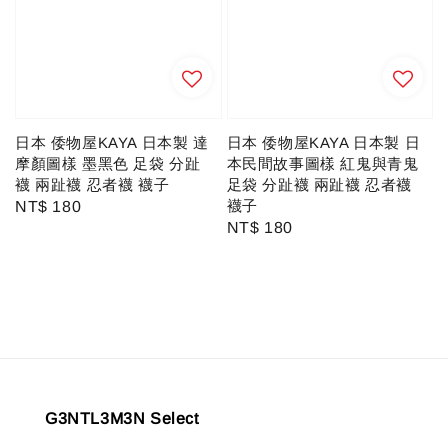
日本 倭物屋KAYA 日本製 達
日本 倭物屋KAYA 日本製 日
摩顏圖樣 墨黑色 足袋 分趾
本民間故事圖樣 紅鬼與青鬼
襪 兩趾襪 忍者襪 襪子
足袋 分趾襪 兩趾襪 忍者襪
襪子
Regular
NT$ 180
Regular
NT$ 180
price
price
G3NTL3M3N Select