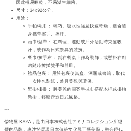
因此極易晾乾，不易滋生細菌。
尺寸：34x92公分。
用途：
手帕/毛巾： 輕巧、吸水性強且快速乾燥，適合隨
身攜帶擦手、擦汗。
頭巾/髮帶： 在料理、運動或戶外活動時束髮吸
汗，或作為日式祭典的裝扮。
餐巾/擦手布： 鋪在餐桌上作為裝飾，或懸掛在廚
房隨時擦拭雙手和器皿。
禮品包裹： 用於包裹便當盒、酒瓶或書籍，取代
一次性包裝紙，兼具美觀與環保。
壁掛/掛畫： 將美麗的圖案手拭巾搭配木框或掛軸
懸掛，輕鬆營造日式風格。
---
倭物屋 KAYA，是由日本株式会社アミナコレクション所經
營的品牌，專注於展現日本傳統文化與工藝美學，融合現代