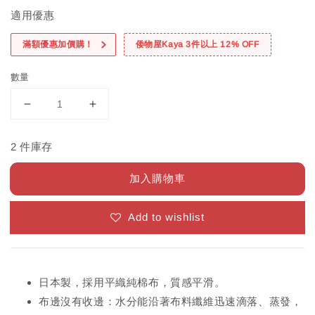
適用優惠
滿額優惠加價購！
倭物屋Kaya 3件以上 12% OFF
數量
2 件庫存
加入購物車
Add to wishlist
日本製，採用平織純棉布，質感平滑。
布邊沒有收邊：水分能沿著布料纖維迅速滴落、蒸發，