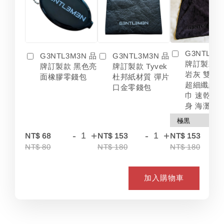
G3NTL3M
G3NTL3M3N 品
G3NTL3M3N 品
牌訂製款 
牌訂製款 黑色亮
牌訂製款 Tyvek
岩灰 雙色
面橡膠零錢包
杜邦紙材質 彈片
超細纖維 
口金零錢包
巾 速乾 吸
身 海灘
-
+
-
+
-
NT$ 68
NT$ 153
NT$ 153
NT$ 80
NT$ 180
NT$ 180
加入購物車