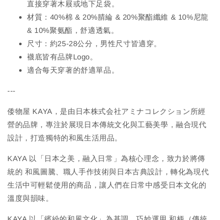
直接穿著木屐或地下足袋。
材質：40%棉 & 20%腈綸 & 20%聚酯纖維 & 10%尼龍
& 10%聚氨酯，舒適透氣。
尺寸：約25-28公分，男性尺寸皆適穿。
襪底皆有品牌Logo。
適合每天穿著的舒適單品。
---
倭物屋 KAYA，是由日本株式会社アミナコレクション所經
營的品牌，專注於展現日本傳統文化與工藝美學，融合現代
設計，打造獨特的和風生活用品。
KAYA 以「日本之美，融入日常」為核心理念，致力於將傳
統的 和風圖騰、職人手作技術與日本古典設計，轉化為現代
生活中可輕鬆使用的商品，讓人們在日常中感受日本文化的
溫度與韻味。
KAYA 以「繽紛的和風文化」為基調，巧妙運用 和柄（傳統