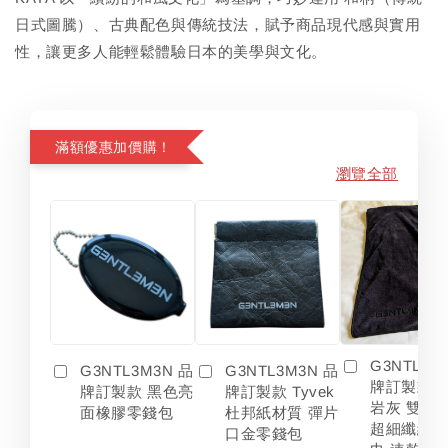
日式圖騰）、古典配色與傳統技法，賦予商品現代感與實用
性，讓更多人能輕鬆體驗日本的美學與文化。
滿額優惠加價購！
瀏覽全部
G3NTL3M
G3NTL3M3N 品
G3NTL3M3N 品
牌訂製款 
牌訂製款 黑色亮
牌訂製款 Tyvek
岩灰 雙色
面橡膠零錢包
杜邦紙材質 彈片
超細纖維 
口金零錢包