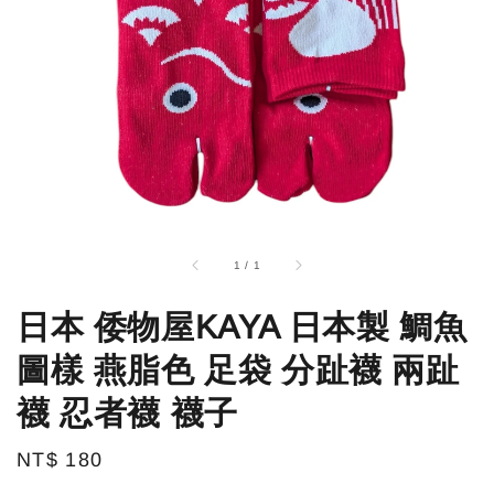
1
/
1
日本 倭物屋KAYA 日本製 鯛魚
圖樣 燕脂色 足袋 分趾襪 兩趾
襪 忍者襪 襪子
Regular
NT$ 180
price