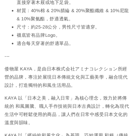
直接穿著木屐或地下足袋。
材質：40%棉 & 20%腈綸 & 20%聚酯纖維 & 10%尼龍
& 10%聚氨酯，舒適透氣。
尺寸：約25-28公分，男性尺寸皆適穿。
襪底皆有品牌Logo。
適合每天穿著的舒適單品。
---
倭物屋 KAYA，是由日本株式会社アミナコレクション所經
營的品牌，專注於展現日本傳統文化與工藝美學，融合現代
設計，打造獨特的和風生活用品。
KAYA 以「日本之美，融入日常」為核心理念，致力於將傳
統的 和風圖騰、職人手作技術與日本古典設計，轉化為現代
生活中可輕鬆使用的商品，讓人們在日常中感受日本文化的
溫度與韻味。
KAYA 以「繽紛的和風文化」為基調，巧妙運用 和柄（傳統