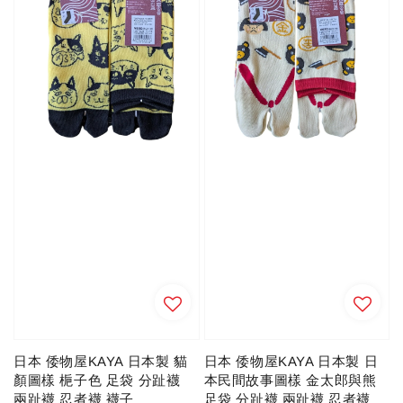
日本 倭物屋KAYA 日本製 貓
日本 倭物屋KAYA 日本製 日
顏圖樣 梔子色 足袋 分趾襪
本民間故事圖樣 金太郎與熊
兩趾襪 忍者襪 襪子
足袋 分趾襪 兩趾襪 忍者襪