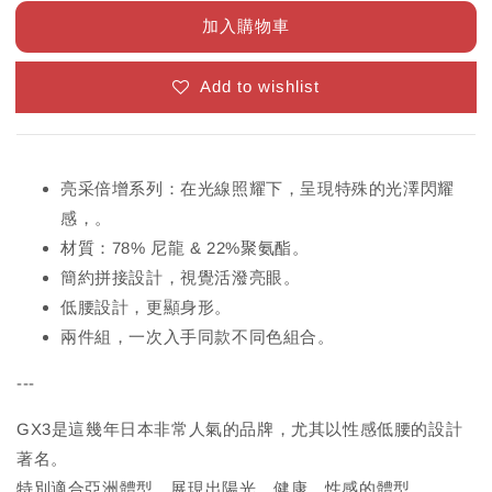
加入購物車
Add to wishlist
亮采倍增系列：在光線照耀下，呈現特殊的光澤閃耀
感，。
材質：78% 尼龍 & 22%聚氨酯。
簡約拼接設計，視覺活潑亮眼。
低腰設計，更顯身形。
兩件組，一次入手同款不同色組合。
---
GX3是這幾年日本非常人氣的品牌，尤其以性感低腰的設計
著名。
特別適合亞洲體型，展現出陽光、健康、性感的體型。