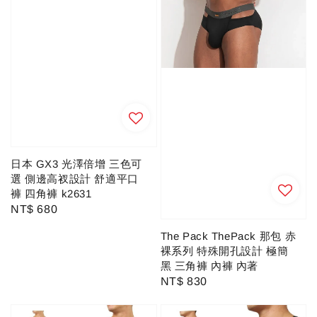
日本 GX3 光澤倍增 三色可
選 側邊高衩設計 舒適平口
褲 四角褲 k2631
Regular
NT$ 680
price
The Pack ThePack 那包 赤
裸系列 特殊開孔設計 極簡
黑 三角褲 內褲 內著
Regular
NT$ 830
price