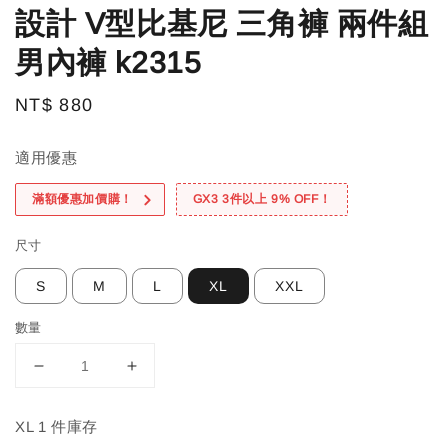
設計 V型比基尼 三角褲 兩件組
男內褲 k2315
Regular
NT$ 880
price
適用優惠
滿額優惠加價購！
GX3 3件以上 9% OFF！
尺寸
S
M
L
XL
XXL
數量
XL 1 件庫存