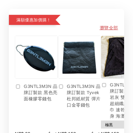
滿額優惠加價購！
瀏覽全部
G3NTL3M
G3NTL3M3N 品
G3NTL3M3N 品
牌訂製款 
牌訂製款 黑色亮
牌訂製款 Tyvek
岩灰 雙色
面橡膠零錢包
杜邦紙材質 彈片
超細纖維 
口金零錢包
巾 速乾 吸
身 海灘