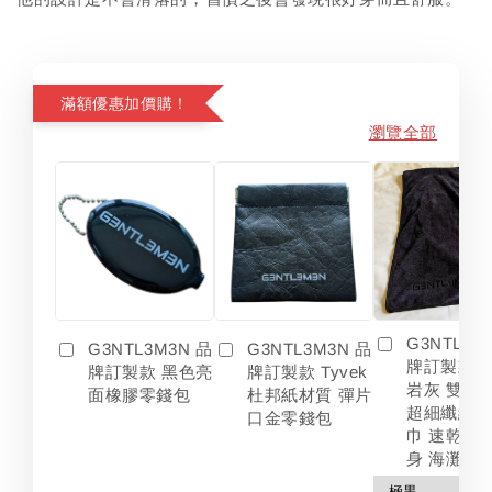
滿額優惠加價購！
瀏覽全部
G3NTL3M
G3NTL3M3N 品
G3NTL3M3N 品
牌訂製款 
牌訂製款 黑色亮
牌訂製款 Tyvek
岩灰 雙色
面橡膠零錢包
杜邦紙材質 彈片
超細纖維 
口金零錢包
巾 速乾 吸
身 海灘