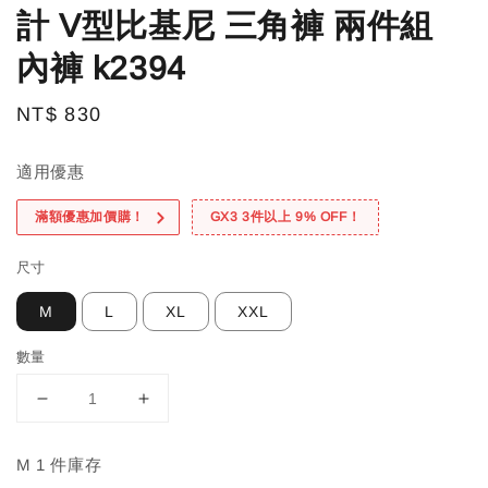
計 V型比基尼 三角褲 兩件組
內褲 k2394
Regular
NT$ 830
price
適用優惠
滿額優惠加價購！
GX3 3件以上 9% OFF！
尺寸
M
L
XL
XXL
數量
M 1 件庫存