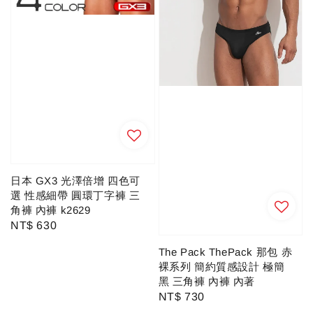
日本 GX3 光澤倍增 四色可
選 性感細帶 圓環丁字褲 三
角褲 內褲 k2629
Regular
NT$ 630
price
The Pack ThePack 那包 赤
裸系列 簡約質感設計 極簡
黑 三角褲 內褲 內著
Regular
NT$ 730