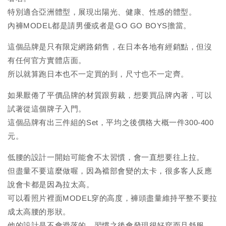
特別適合亞洲體型，展現出陽光、健康、性感的體型。
內褲MODEL都是請男優或者是GO GO BOYS擔當。
這個品牌是只有限定網路銷售，在日本各地有經銷點，但沒
有任何官方實體店面。
所以就算跑日本也不一定買的到，尺寸也不一定齊。
如果厭倦了平價品牌的材質跟剪裁，想要買品牌內著，可以
試著從這個牌子入門。
這個品牌有出三件組的Set，平均之後價格大概一件300-400
元。
低腰的設計一開始可能會不太習慣，會一直想要往上拉。
但盡量不要這麼做喔，因為襠部會變的太卡，很多客人反應
說會卡都是因為拉太高。
可以看照片裡面MODEL穿的高度，褲頭盡量維持平整不要拉
成太高腰的形狀。
他的設計是不會滑落的，習慣之後會發現很好穿而且舒服。