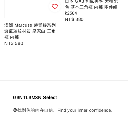
日本 GX3 和風美學 大和配
色 基本三角褲 內褲 兩件組
k2584
Regular
NT$ 880
澳洲 Marcuse 赫胥黎系列
price
透氣羅紋材質 皇家白 三角
褲 內褲
Regular
NT$ 580
price
G3NTL3M3N Select
🧔找到你的內在自信。Find your inner confidence.