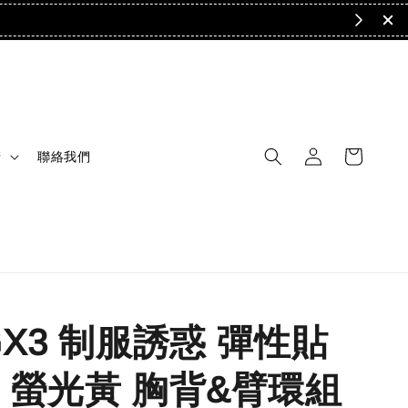
清
聯絡我們
GX3 制服誘惑 彈性貼
 螢光黃 胸背&臂環組