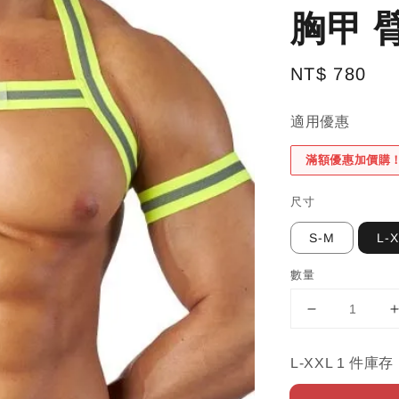
胸甲 臂
Regular
NT$ 780
price
適用優惠
滿額優惠加價購
尺寸
S-M
L-
數量
L-XXL 1 件庫存