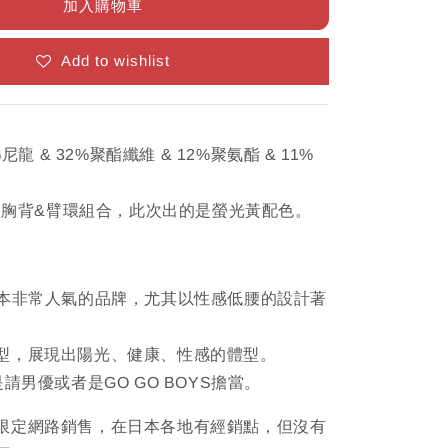
加入購物車
Add to wishlist
尼龍 & 32%聚酯纖維 & 12%聚氨酯 & 11%
的胸背&臂環組合，此次出的是螢光黃配色。
日本非常人氣的品牌，尤其以性感低腰的設計著
型，展現出陽光、健康、性感的體型。
是請男優或者是GO GO BOYS擔當。
限定網路銷售，在日本各地有經銷點，但沒有