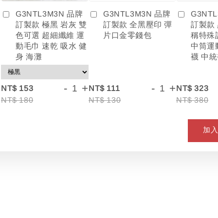
G3NTL3M3N 品牌
G3NT
G3NTL3M3N 品牌
訂製款 全黑壓印 彈
訂製款
訂製款 極黑 岩灰 雙
片口金零錢包
稱特殊
色可選 超細纖維 運
中筒運
動毛巾 速乾 吸水 健
襪 中統
身 海灘
+
-
+
-
+
NT$ 153
NT$ 111
NT$ 323
NT$ 180
NT$ 130
NT$ 380
加