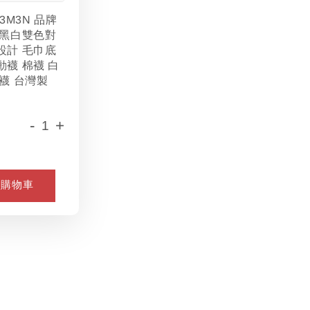
L3M3N 品牌
 黑白雙色對
設計 毛巾底
動襪 棉襪 白
襪 台灣製
-
+
入購物車