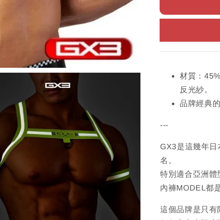
材質：45%
反光紗。
品牌經典
---
GX3是這幾年
名。
特別適合亞洲體
內褲MODEL都
這個品牌是只有