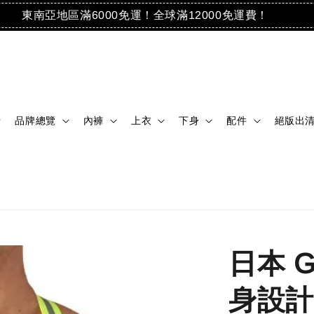
東南亞地區滿6000免運！全球滿12000免運費！
品牌總覽
內褲
上衣
下身
配件
絕版出
日本 
身設計