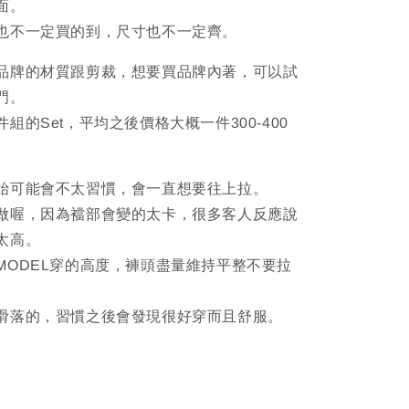
面。
也不一定買的到，尺寸也不一定齊。
品牌的材質跟剪裁，想要買品牌內著，可以試
門。
組的Set，平均之後價格大概一件300-400
始可能會不太習慣，會一直想要往上拉。
做喔，因為襠部會變的太卡，很多客人反應說
太高。
MODEL穿的高度，褲頭盡量維持平整不要拉
。
滑落的，習慣之後會發現很好穿而且舒服。