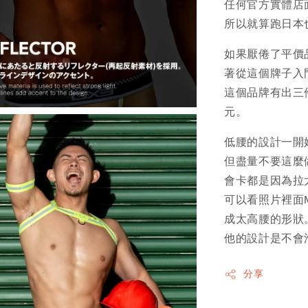
任何官方實體店
所以就算跑日本
如果厭倦了平價
著從這個牌子入
這個品牌有出三件
元。
低腰的設計一開
但盡量不要這麼
會卡都是因為拉
可以看照片裡面
成太高腰的形狀
他的設計是不會
分享