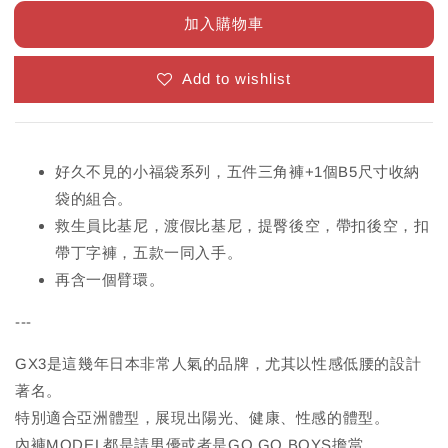
加入購物車
Add to wishlist
好久不見的小福袋系列，五件三角褲+1個B5尺寸收納
袋的組合。
救生員比基尼，渡假比基尼，提臀後空，帶扣後空，扣
帶丁字褲，五款一同入手。
再含一個臂環。
---
GX3是這幾年日本非常人氣的品牌，尤其以性感低腰的設計
著名。
特別適合亞洲體型，展現出陽光、健康、性感的體型。
內褲MODEL都是請男優或者是GO GO BOYS擔當。