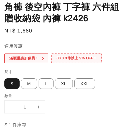
角褲 後空內褲 丁字褲 六件組
贈收納袋 內褲 k2426
Regular
NT$ 1,680
price
適用優惠
滿額優惠加價購！
GX3 3件以上 9% OFF！
尺寸
S
M
L
XL
XXL
數量
S 1 件庫存