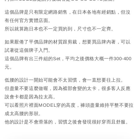
這個品牌是只有限定網路銷售，在日本各地有經銷點，但沒
有任何官方實體店面。
所以就算跑日本也不一定買的到，尺寸也不一定齊。
如果厭倦了平價品牌的材質跟剪裁，想要買品牌內著，可以
試著從這個牌子入門。
這個品牌有出三件組的Set，平均之後價格大概一件300-400
元。
低腰的設計一開始可能會不太習慣，會一直想要往上拉。
但盡量不要這麼做喔，因為襠部會變的太卡，很多客人反應
說會卡都是因為拉太高。
可以看照片裡面MODEL穿的高度，褲頭盡量維持平整不要拉
成太高腰的形狀。
他的設計是不會滑落的，習慣之後會發現很好穿而且舒服。