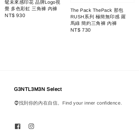
髦未來感印花 品牌Logo視
覺 多色彩虹 三角褲 內褲
The Pack ThePack 那包
Regular
NT$ 930
RUSH系列 極簡無印感 羅
price
馬綠 簡約三角褲 內褲
Regular
NT$ 730
price
G3NTL3M3N Select
🧔找到你的內在自信。Find your inner confidence.