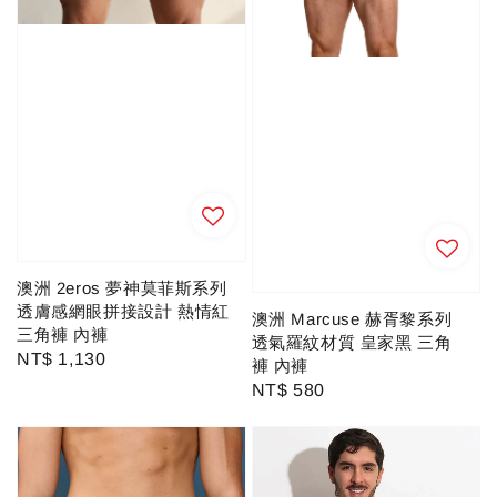
澳洲 2eros 夢神莫菲斯系列
透膚感網眼拼接設計 熱情紅
澳洲 Marcuse 赫胥黎系列
三角褲 內褲
透氣羅紋材質 皇家黑 三角
Regular
NT$ 1,130
褲 內褲
price
Regular
NT$ 580
price