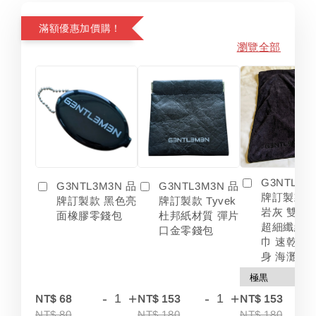
滿額優惠加價購！
瀏覽全部
G3NTL3M
G3NTL3M3N 品
G3NTL3M3N 品
牌訂製款 
牌訂製款 黑色亮
牌訂製款 Tyvek
岩灰 雙色
面橡膠零錢包
杜邦紙材質 彈片
超細纖維 
口金零錢包
巾 速乾 吸
身 海灘
-
+
-
+
-
NT$ 68
NT$ 153
NT$ 153
NT$ 80
NT$ 180
NT$ 180