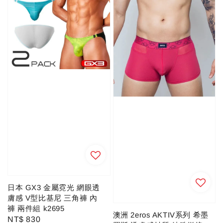
日本 GX3 金屬霓光 網眼透
膚感 V型比基尼 三角褲 內
褲 兩件組 k2695
澳洲 2eros AKTIV系列 希墨
Regular
NT$ 830