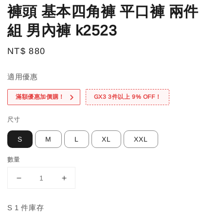
褲頭 基本四角褲 平口褲 兩件
組 男內褲 k2523
Regular
NT$ 880
price
適用優惠
滿額優惠加價購！
GX3 3件以上 9% OFF！
尺寸
S
M
L
XL
XXL
數量
S 1 件庫存