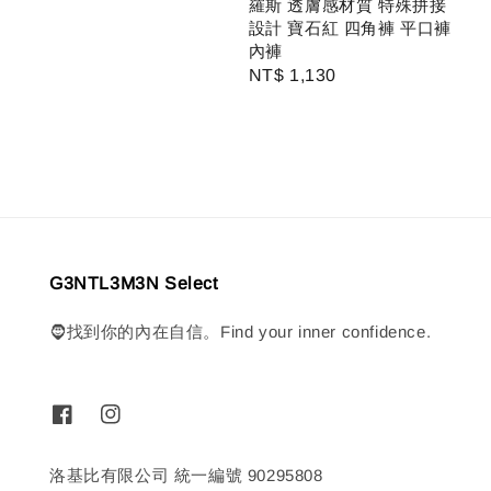
羅斯 透膚感材質 特殊拼接
price
設計 寶石紅 四角褲 平口褲
內褲
Regular
NT$ 1,130
price
G3NTL3M3N Select
🧔找到你的內在自信。Find your inner confidence.
洛基比有限公司 統一編號 90295808