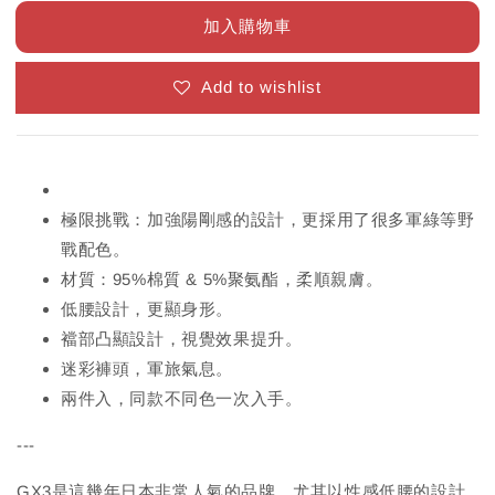
加入購物車
Add to wishlist
極限挑戰：加強陽剛感的設計，更採用了很多軍綠等野
戰配色。
材質：95%棉質 & 5%聚氨酯，柔順親膚。
低腰設計，更顯身形。
襠部凸顯設計，視覺效果提升。
迷彩褲頭，軍旅氣息。
兩件入，同款不同色一次入手。
---
GX3是這幾年日本非常人氣的品牌，尤其以性感低腰的設計