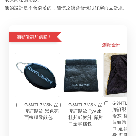
他的設計是不會滑落的，習慣之後會發現很好穿而且舒服。
滿額優惠加價購！
瀏覽全部
G3NTL3M
G3NTL3M3N 品
G3NTL3M3N 品
牌訂製款 
牌訂製款 黑色亮
牌訂製款 Tyvek
岩灰 雙色
面橡膠零錢包
杜邦紙材質 彈片
超細纖維 
口金零錢包
巾 速乾 吸
身 海灘