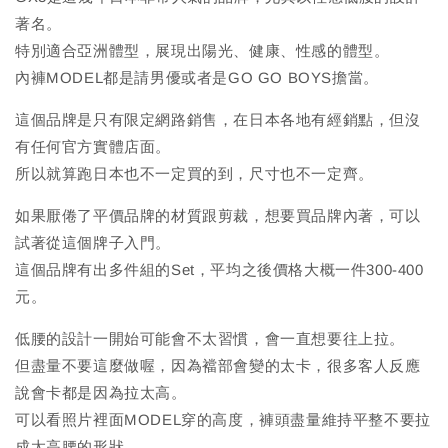
著名。
特別適合亞洲體型，展現出陽光、健康、性感的體型。
內褲MODEL都是請男優或者是GO GO BOYS擔當。
這個品牌是只有限定網路銷售，在日本各地有經銷點，但沒
有任何官方實體店面。
所以就算跑日本也不一定買的到，尺寸也不一定齊。
如果厭倦了平價品牌的材質跟剪裁，想要買品牌內著，可以
試著從這個牌子入門。
這個品牌有出多件組的Set，平均之後價格大概一件300-400
元。
低腰的設計一開始可能會不太習慣，會一直想要往上拉。
但盡量不要這麼做喔，因為襠部會變的太卡，很多客人反應
說會卡都是因為拉太高。
可以看照片裡面MODEL穿的高度，褲頭盡量維持平整不要拉
成太高腰的形狀。