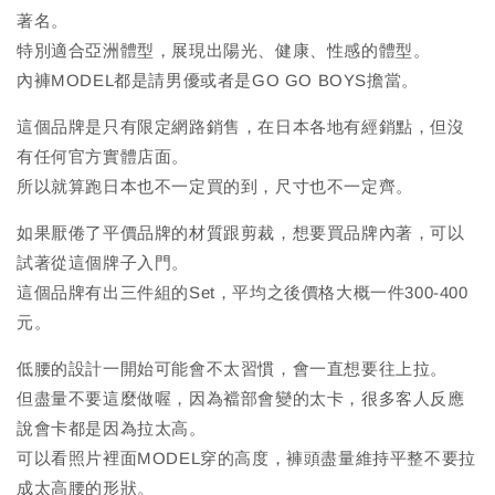
著名。
特別適合亞洲體型，展現出陽光、健康、性感的體型。
內褲MODEL都是請男優或者是GO GO BOYS擔當。
這個品牌是只有限定網路銷售，在日本各地有經銷點，但沒
有任何官方實體店面。
所以就算跑日本也不一定買的到，尺寸也不一定齊。
如果厭倦了平價品牌的材質跟剪裁，想要買品牌內著，可以
試著從這個牌子入門。
這個品牌有出三件組的Set，平均之後價格大概一件300-400
元。
低腰的設計一開始可能會不太習慣，會一直想要往上拉。
但盡量不要這麼做喔，因為襠部會變的太卡，很多客人反應
說會卡都是因為拉太高。
可以看照片裡面MODEL穿的高度，褲頭盡量維持平整不要拉
成太高腰的形狀。