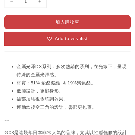
加入購物車
Add to wishlist
金屬光澤DX系列：多次熱銷的系列，在光線下，呈現
特殊的金屬光澤感。
材質：81% 聚酯纖維 & 19%聚氨酯。
低腰設計，更顯身形。
襠部加強視覺強調效果。
運動款後空三角的設計，臀部更包覆。
---
GX3是這幾年日本非常人氣的品牌，尤其以性感低腰的設計