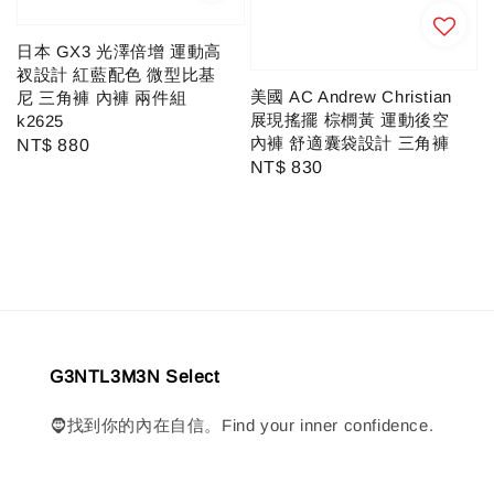
日本 GX3 光澤倍增 運動高
衩設計 紅藍配色 微型比基
美國 AC Andrew Christian
尼 三角褲 內褲 兩件組
展現搖擺 棕櫚黃 運動後空
k2625
內褲 舒適囊袋設計 三角褲
Regular
NT$ 880
Regular
NT$ 830
price
price
G3NTL3M3N Select
🧔找到你的內在自信。Find your inner confidence.