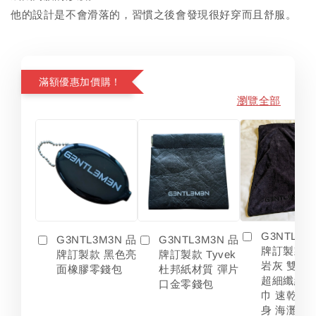
他的設計是不會滑落的，習慣之後會發現很好穿而且舒服。
滿額優惠加價購！
瀏覽全部
G3NTL3M
G3NTL3M3N 品
G3NTL3M3N 品
牌訂製款 
牌訂製款 黑色亮
牌訂製款 Tyvek
岩灰 雙色
面橡膠零錢包
杜邦紙材質 彈片
超細纖維 
口金零錢包
巾 速乾 吸
身 海灘