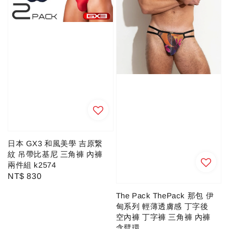
日本 GX3 和風美學 吉原繋
紋 吊帶比基尼 三角褲 內褲
兩件組 k2574
Regular
NT$ 830
price
The Pack ThePack 那包 伊
甸系列 輕薄透膚感 丁字後
空內褲 丁字褲 三角褲 內褲
含臂環