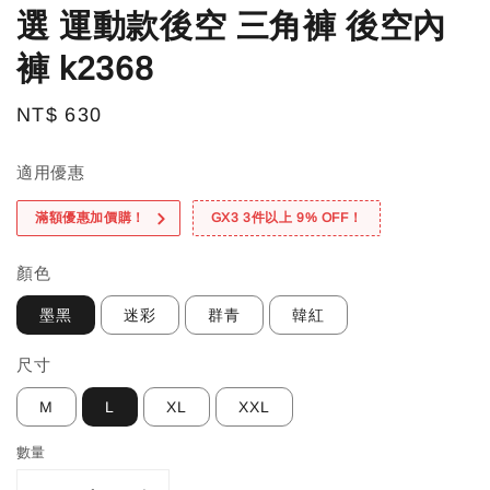
選 運動款後空 三角褲 後空內
褲 k2368
Regular
NT$ 630
price
適用優惠
滿額優惠加價購！
GX3 3件以上 9% OFF！
顏色
墨黑
迷彩
群青
韓紅
尺寸
M
L
XL
XXL
數量