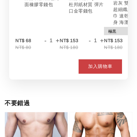
岩灰 雙色
面橡膠零錢包
杜邦紙材質 彈片
超細纖維 
口金零錢包
巾 速乾 吸
身 海灘
-
+
-
+
-
NT$ 68
NT$ 153
NT$ 153
NT$ 80
NT$ 180
NT$ 180
加入購物車
不要錯過