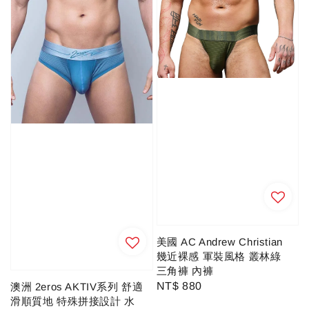
美國 AC Andrew Christian
幾近裸感 軍裝風格 叢林綠
三角褲 內褲
Regular
NT$ 880
澳洲 2eros AKTIV系列 舒適
滑順質地 特殊拼接設計 水
price