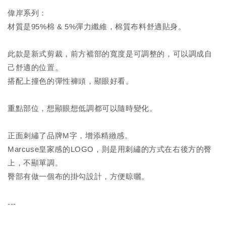
偉岸系列：
材質是95%棉 & 5%彈力纖維，棉質布料舒適貼身。
此款是新式剪裁，前方襠部的寬度是可調整的，可以調成自
己舒適的位置。
搭配上撞色的彈性褲頭，顯眼好看。
重點部位，想顯眼想低調都可以隨時變化。
正面刺繡了品牌M字，增添精緻感。
Marcuse皇家感的LOGO，則是用刺繡的方式在右後方的臀
上，不顯單調。
臀部有做一個布的掛勾設計，方便晾曬。
---