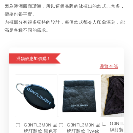
因為澳洲四面環海，所以這個品牌的泳褲出的款式非常多，
價格也很平實。
內褲部分有很多獨特的設計，每個款式都令人印象深刻，能
滿足各種不同的需求。
滿額優惠加價購！
瀏覽全部
G3NTL3M
G3NTL3M3N 品
G3NTL3M3N 品
牌訂製款 
牌訂製款 黑色亮
牌訂製款 Tyvek