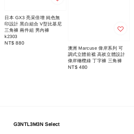
日本 GX3 亮采倍增 純色無
印設計 黑白組合 V型比基尼
三角褲 兩件組 男內褲
k2303
Regular
NT$ 880
澳洲 Marcuse 偉岸系列 可
price
調式立體前襠 高衩立體設計
偉岸橄欖綠 丁字褲 三角褲
Regular
NT$ 480
price
G3NTL3M3N Select