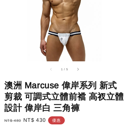
1
/
5
澳洲 Marcuse 偉岸系列 新式
剪裁 可調式立體前襠 高衩立體
設計 偉岸白 三角褲
Regular
Sale
NT$ 430
優惠
NT$ 480
price
price