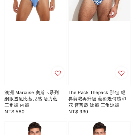
澳洲 Marcuse 奧斯卡系列
The Pack Thepack 那包 經
網眼透氣比基尼感 活力藍
典剪裁再升級 藝術幾何感印
三角褲 內褲
花 普普藍 泳褲 三角泳褲
Regular
NT$ 580
Regular
NT$ 930
price
price