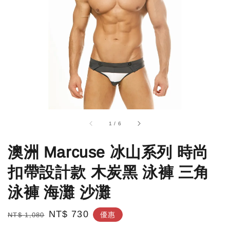
1
/
6
澳洲 Marcuse 冰山系列 時尚
扣帶設計款 木炭黑 泳褲 三角
泳褲 海灘 沙灘
Regular
Sale
NT$ 730
優惠
NT$ 1,080
price
price