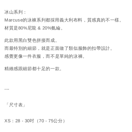
冰山系列：
Marcuse的泳褲系列都採用義大利布料，質感真的不一樣。
材質是80%尼龍 & 20%氨綸。
此款用黑白雙色拼接而成。
而最特別的細節，就是正面做了類似服飾的扣帶設計。
感覺更像一件衣服，而不是單純的泳褲。
精緻感跟細節都十足的一款。
---
「尺寸表」
XS：28 - 30吋（70 - 75公分）