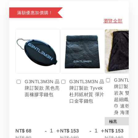
滿額優惠加價購！
瀏覽全部
G3NTL3M
G3NTL3M3N 品
G3NTL3M3N 品
牌訂製款 
牌訂製款 黑色亮
牌訂製款 Tyvek
岩灰 雙色
面橡膠零錢包
杜邦紙材質 彈片
超細纖維 
口金零錢包
巾 速乾 吸
身 海灘
-
+
-
+
-
NT$ 68
NT$ 153
NT$ 153
NT$ 80
NT$ 180
NT$ 180