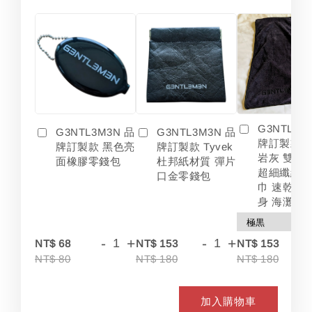
G3NTL3M
G3NTL3M3N 品
G3NTL3M3N 品
牌訂製款 
牌訂製款 黑色亮
牌訂製款 Tyvek
岩灰 雙色
面橡膠零錢包
杜邦紙材質 彈片
超細纖維 
口金零錢包
巾 速乾 吸
身 海灘
-
+
-
+
-
NT$ 68
NT$ 153
NT$ 153
NT$ 80
NT$ 180
NT$ 180
加入購物車