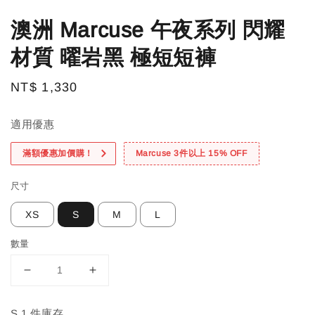
澳洲 Marcuse 午夜系列 閃耀
材質 曜岩黑 極短短褲
Regular
NT$ 1,330
price
適用優惠
滿額優惠加價購！
Marcuse 3件以上 15% OFF
尺寸
XS
S
M
L
數量
S 1 件庫存