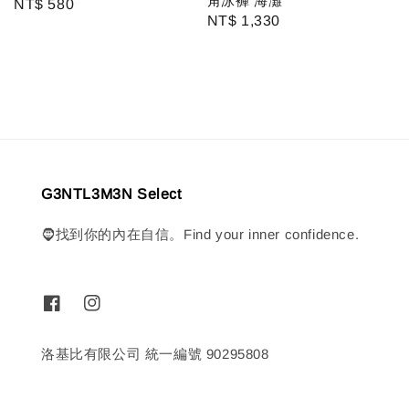
角泳褲 海灘
Regular
NT$ 580
Regular
NT$ 1,330
price
price
G3NTL3M3N Select
🧔找到你的內在自信。Find your inner confidence.
洛基比有限公司 統一編號 90295808