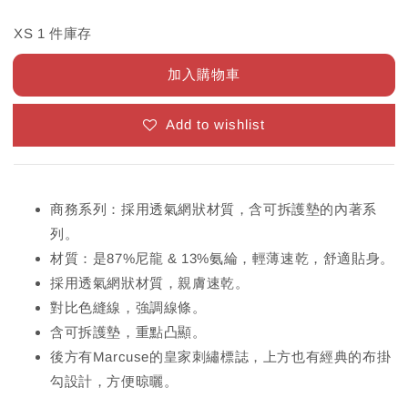
XS 1 件庫存
加入購物車
Add to wishlist
商務系列：採用透氣網狀材質，含可拆護墊的內著系
列。
材質：是87%尼龍 & 13%氨綸，輕薄速乾，舒適貼身。
採用透氣網狀材質，親膚速乾。
對比色縫線，強調線條。
含可拆護墊，重點凸顯。
後方有Marcuse的皇家刺繡標誌，上方也有經典的布掛
勾設計，方便晾曬。