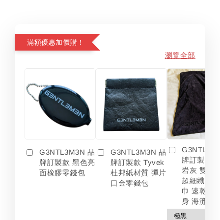
滿額優惠加價購！
瀏覽全部
G3NTL3M
G3NTL3M3N 品
G3NTL3M3N 品
牌訂製款 
牌訂製款 黑色亮
牌訂製款 Tyvek
岩灰 雙色
面橡膠零錢包
杜邦紙材質 彈片
超細纖維 
口金零錢包
巾 速乾 吸
身 海灘