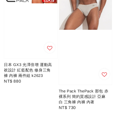
日本 GX3 光澤倍增 運動高
衩設計 紅藍配色 修身三角
褲 內褲 兩件組 k2623
Regular
NT$ 880
price
The Pack ThePack 那包 赤
裸系列 簡約質感設計 亞麻
白 三角褲 內褲 內著
Regular
NT$ 730
price