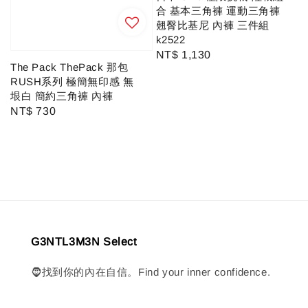
合 基本三角褲 運動三角褲
翹臀比基尼 內褲 三件組
k2522
Regular
NT$ 1,130
The Pack ThePack 那包
price
RUSH系列 極簡無印感 無
垠白 簡約三角褲 內褲
Regular
NT$ 730
price
G3NTL3M3N Select
🧔找到你的內在自信。Find your inner confidence.