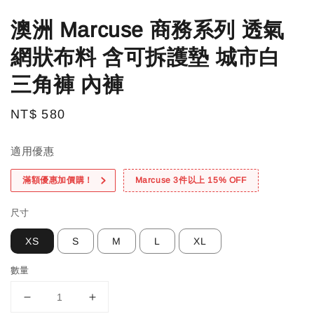
澳洲 Marcuse 商務系列 透氣
網狀布料 含可拆護墊 城市白
三角褲 內褲
Regular
NT$ 580
price
適用優惠
滿額優惠加價購！
Marcuse 3件以上 15% OFF
尺寸
XS
S
M
L
XL
數量