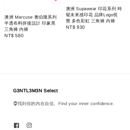
澳洲 Supawear 印花系列 時
髦未來感印花 品牌Logo視
澳洲 Marcuse 奧伯隆系列
覺 多色彩虹 三角褲 內褲
半透布料拼接設計 印象黑
Regular
NT$ 930
三角褲 內褲
price
Regular
NT$ 580
price
G3NTL3M3N Select
🧔找到你的內在自信。Find your inner confidence.