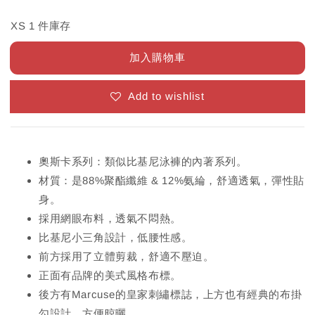
XS 1 件庫存
加入購物車
Add to wishlist
奧斯卡系列：類似比基尼泳褲的內著系列。
材質：是88%聚酯纖維 & 12%氨綸，舒適透氣，彈性貼
身。
採用網眼布料，透氣不悶熱。
比基尼小三角設計，低腰性感。
前方採用了立體剪裁，舒適不壓迫。
正面有品牌的美式風格布標。
後方有Marcuse的皇家刺繡標誌，上方也有經典的布掛
勾設計，方便晾曬。