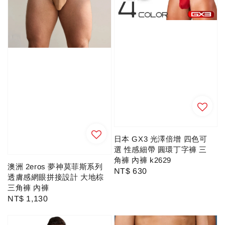
日本 GX3 光澤倍增 四色可
選 性感細帶 圓環丁字褲 三
角褲 內褲 k2629
澳洲 2eros 夢神莫菲斯系列
Regular
NT$ 630
透膚感網眼拼接設計 大地棕
price
三角褲 內褲
Regular
NT$ 1,130
price