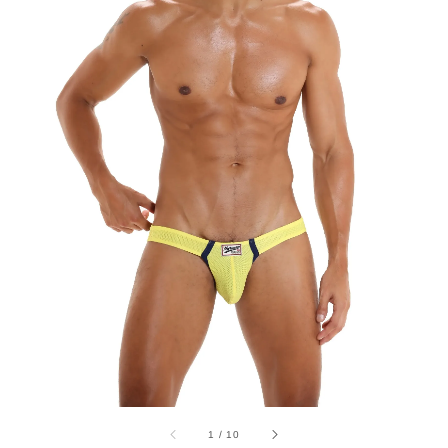
1
/
10