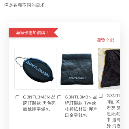
滿足各種不同的需求。
滿額優惠加價購！
瀏覽全部
G3NTL3M
G3NTL3M3N 品
G3NTL3M3N 品
牌訂製款 
牌訂製款 黑色亮
牌訂製款 Tyvek
岩灰 雙色
面橡膠零錢包
杜邦紙材質 彈片
超細纖維 
口金零錢包
巾 速乾 吸
身 海灘