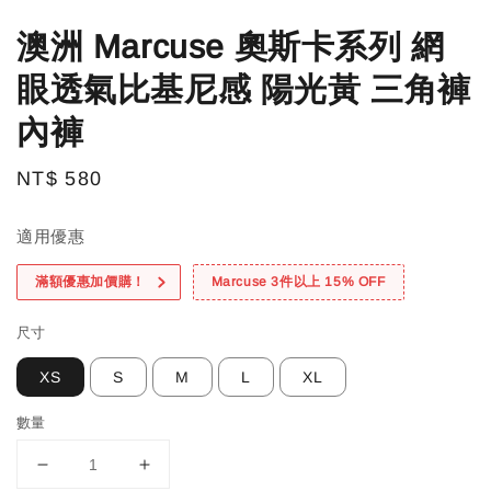
澳洲 Marcuse 奧斯卡系列 網
眼透氣比基尼感 陽光黃 三角褲
內褲
Regular
NT$ 580
price
適用優惠
滿額優惠加價購！
Marcuse 3件以上 15% OFF
尺寸
XS
S
M
L
XL
數量