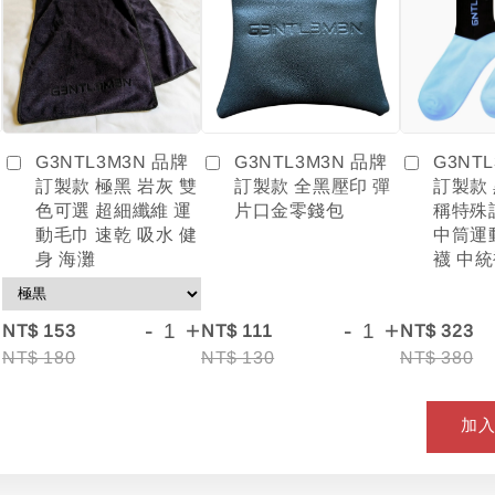
G3NTL3M3N 品牌
G3NT
G3NTL3M3N 品牌
訂製款 全黑壓印 彈
訂製款
訂製款 極黑 岩灰 雙
片口金零錢包
稱特殊
色可選 超細纖維 運
中筒運
動毛巾 速乾 吸水 健
襪 中統
身 海灘
+
-
+
-
+
NT$ 153
NT$ 111
NT$ 323
NT$ 180
NT$ 130
NT$ 380
加