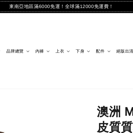
東南亞地區滿6000免運！全球滿12000免運費！
品牌總覽
內褲
上衣
下身
配件
絕版出
澳洲 M
皮質質