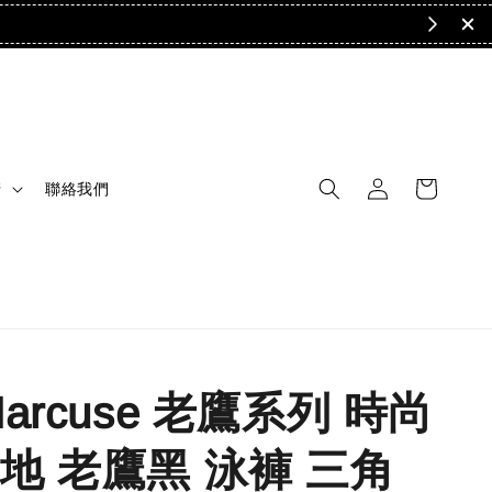
清
聯絡我們
arcuse 老鷹系列 時尚
地 老鷹黑 泳褲 三角