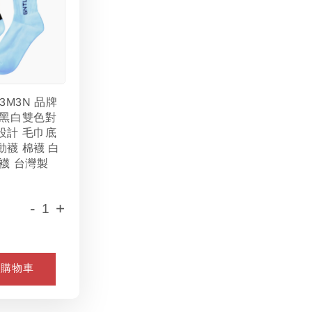
L3M3N 品牌
 黑白雙色對
設計 毛巾底
動襪 棉襪 白
襪 台灣製
-
+
入購物車