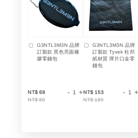
G3NTL3M3N 品牌
G3NTL3M3N 品牌
訂製款 黑色亮面橡
訂製款 Tyvek 杜邦
膠零錢包
紙材質 彈片口金零
錢包
-
+
-
NT$ 68
NT$ 153
NT$ 80
NT$ 180