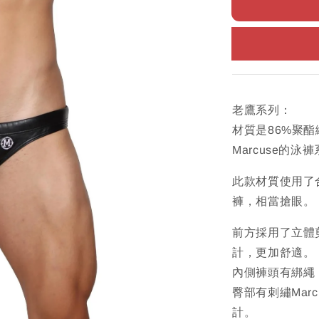
老鷹系列：
材質是86%聚酯
Marcuse的
此款材質使用了
褲，相當搶眼。
前方採用了立體
計，更加舒適。
內側褲頭有綁繩
臀部有刺繡Mar
計。