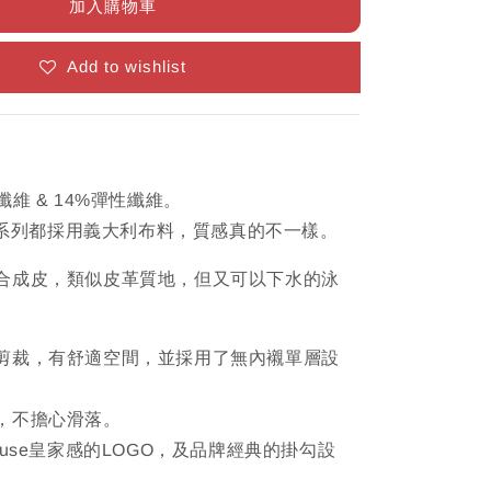
加入購物車
Add to wishlist
纖維 & 14%彈性纖維。
泳褲系列都採用義大利布料，質感真的不一樣。
合成皮，類似皮革質地，但又可以下水的泳
剪裁，有舒適空間，並採用了無內襯單層設
，不擔心滑落。
cuse皇家感的LOGO，及品牌經典的掛勾設