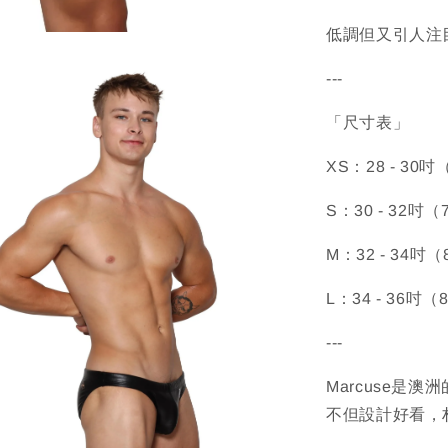
低調但又引人注
---
「尺寸表」
XS：28 - 30吋
S：30 - 32吋（
M：32 - 34吋（
L：34 - 36吋（
---
Marcuse是
不但設計好看，