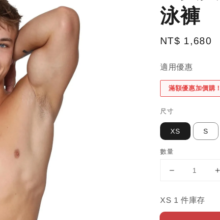
泳褲
Regular
NT$ 1,680
price
適用優惠
滿額優惠加價購
尺寸
XS
S
數量
XS 1 件庫存