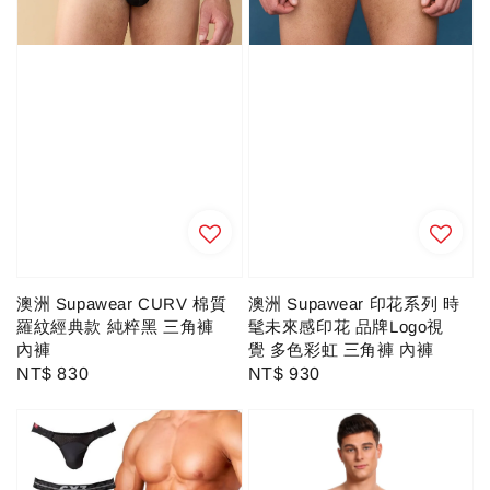
澳洲 Supawear CURV 棉質
澳洲 Supawear 印花系列 時
羅紋經典款 純粹黑 三角褲
髦未來感印花 品牌Logo視
內褲
覺 多色彩虹 三角褲 內褲
Regular
NT$ 830
Regular
NT$ 930
price
price