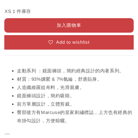
XS 1 件庫存
加入購物車
Add to wishlist
走動系列 ：鏡面褲頭，簡約經典設計的內著系列。
材質：93%嫘縈 & 7%氨綸，舒適貼身。
人造纖維羅紋布料，光滑親膚。
鏡面褲頭設計，簡約吸睛。
前方單層設計，立體剪裁。
臀部後方有Marcuse的皇家刺繡標誌，上方也有經典的
布掛勾設計，方便晾曬。
---