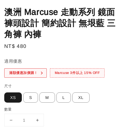
澳洲 Marcuse 走動系列 鏡面
褲頭設計 簡約設計 無垠藍 三
角褲 內褲
Regular
NT$ 480
price
適用優惠
滿額優惠加價購！
Marcuse 3件以上 15% OFF
尺寸
XS
S
M
L
XL
數量