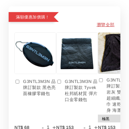
滿額優惠加價購！
瀏覽全部
G3NTL3M
G3NTL3M3N 品
G3NTL3M3N 品
牌訂製款 
牌訂製款 黑色亮
牌訂製款 Tyvek
岩灰 雙色
面橡膠零錢包
杜邦紙材質 彈片
超細纖維 
口金零錢包
巾 速乾 吸
身 海灘
-
+
-
+
-
NT$ 68
NT$ 153
NT$ 153