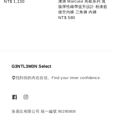
澳洲 Marcuse 馬歇系列 寬
Regular
NT$ 1,130
版彈性織帶提升設計 粉漆藍
price
後空內褲 三角褲 內褲
Regular
NT$ 580
price
G3NTL3M3N Select
🧔找到你的內在自信。Find your inner confidence.
洛基比有限公司 統一編號 90295808