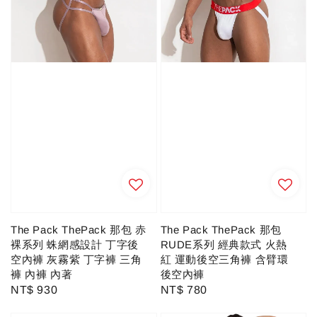
The Pack ThePack 那包 赤
The Pack ThePack 那包
裸系列 蛛網感設計 丁字後
RUDE系列 經典款式 火熱
空內褲 灰霧紫 丁字褲 三角
紅 運動後空三角褲 含臂環
褲 內褲 內著
後空內褲
Regular
NT$ 930
Regular
NT$ 780
price
price