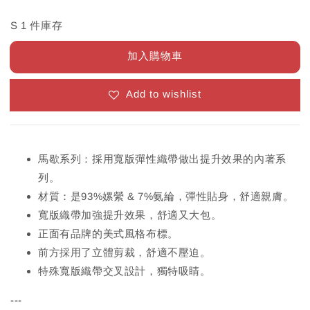
S 1 件庫存
加入購物車
Add to wishlist
馬歇系列：採用寬版彈性織帶做出提升效果的內著系
列。
材質：是93%嫘縈 & 7%氨綸，彈性貼身，舒適親膚。
寬版織帶加強提升效果，舒適又大包。
正面有品牌的美式風格布標。
前方採用了立體剪裁，舒適不壓迫。
特殊寬版織帶交叉設計，獨特吸睛。
---