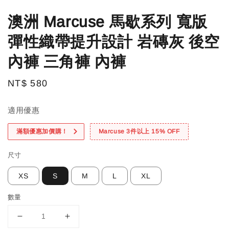
澳洲 Marcuse 馬歇系列 寬版
彈性織帶提升設計 岩磚灰 後空
內褲 三角褲 內褲
Regular
NT$ 580
price
適用優惠
滿額優惠加價購！
Marcuse 3件以上 15% OFF
尺寸
XS
S
M
L
XL
數量