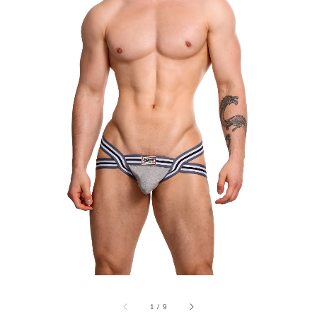
1
/
9