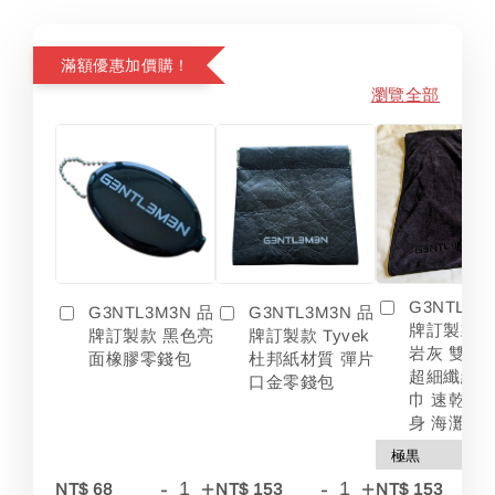
滿額優惠加價購！
瀏覽全部
G3NTL3M
G3NTL3M3N 品
G3NTL3M3N 品
牌訂製款 
牌訂製款 黑色亮
牌訂製款 Tyvek
岩灰 雙色
面橡膠零錢包
杜邦紙材質 彈片
超細纖維 
口金零錢包
巾 速乾 吸
身 海灘
-
+
-
+
-
NT$ 68
NT$ 153
NT$ 153