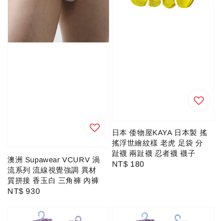
日本 倭物屋KAYA 日本製 搖
搖浮世繪紋樣 老虎 足袋 分
趾襪 兩趾襪 忍者襪 襪子
澳洲 Supawear VCURV 渦
Regular
NT$ 180
流系列 流線視覺強調 異材
price
質拼接 香玉白 三角褲 內褲
Regular
NT$ 930
price