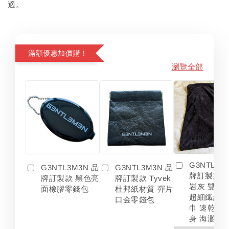
適。
滿額優惠加價購！
瀏覽全部
G3NTL3M
G3NTL3M3N 品
G3NTL3M3N 品
牌訂製款 
牌訂製款 黑色亮
牌訂製款 Tyvek
岩灰 雙色
面橡膠零錢包
杜邦紙材質 彈片
超細纖維 
口金零錢包
巾 速乾 吸
身 海灘