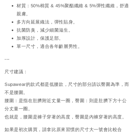
材質：50%棉質 & 45%聚酯纖維 & 5%彈性纖維，舒適
親膚。
多方向延展織法，彈性貼身。
抗菌防臭，減少細菌滋生。
加厚設計，保護足部。
單一尺寸，適合各年齡層男性。
---
尺寸建議：
Supawear的款式都是低腰款，尺寸的部分請以臀圍為準，而
不是腰圍。
腰圍：是指在肚臍附近丈量一圈，臀圍：則是肚臍下方十公
分丈量一圈。
也就是，腰圍是褲子穿著的高度，臀圍是內褲穿著的高度。
如果是初次購買，請拿比原來習慣的尺寸大一號會比較合