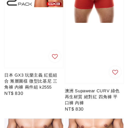
日本 GX3 玩樂主義 紅藍組
合 漸層圖樣 微型比基尼 三
角褲 內褲 兩件組 k2555
澳洲 Supawear CURV 綠色
Regular
NT$ 830
再生材質 絕對紅 四角褲 平
price
口褲 內褲
Regular
NT$ 830
price