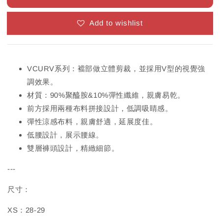
Add to wishlist
VCURV系列：襠部做立體剪裁，並採用V型的視覺強
調效果。
材質：90%聚醯胺&10%彈性纖維，親膚易乾。
前方採用兩種布料拼接設計，低調吸睛感。
彈性涼感布料，親膚舒適，延展度佳。
低腰設計，展示腰線。
雙層褲頭設計，精緻細節。
---
尺寸：
XS：28-29