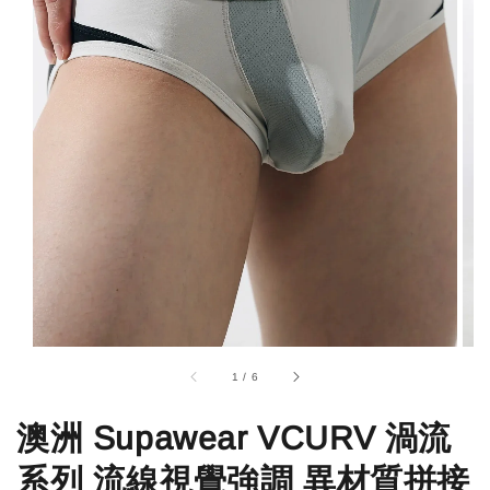
1
/
6
澳洲 Supawear VCURV 渦流
系列 流線視覺強調 異材質拼接