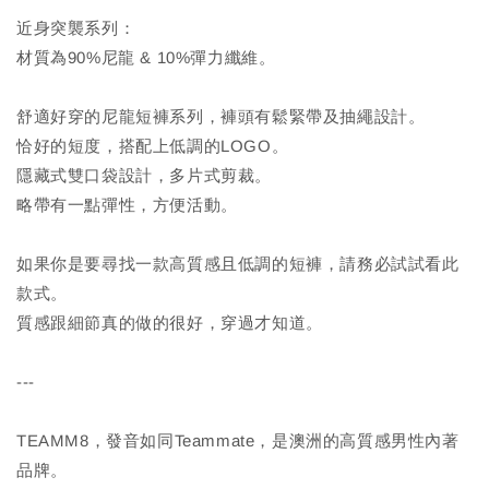
近身突襲系列：
材質為90%尼龍 & 10%彈力纖維。
舒適好穿的尼龍短褲系列，褲頭有鬆緊帶及抽繩設計。
恰好的短度，搭配上低調的LOGO。
隱藏式雙口袋設計，多片式剪裁。
略帶有一點彈性，方便活動。
如果你是要尋找一款高質感且低調的短褲，請務必試試看此
款式。
質感跟細節真的做的很好，穿過才知道。
---
TEAMM8，發音如同Teammate，是澳洲的高質感男性內著
品牌。