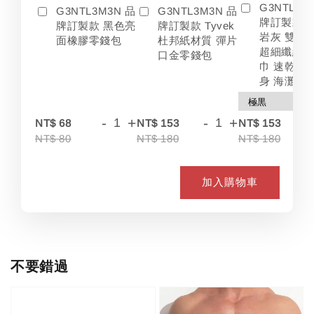
G3NTL3M
G3NTL3M3N 品
G3NTL3M3N 品
牌訂製款 
牌訂製款 黑色亮
牌訂製款 Tyvek
岩灰 雙色
面橡膠零錢包
杜邦紙材質 彈片
超細纖維 
口金零錢包
巾 速乾 吸
身 海灘
-
+
-
+
-
NT$ 68
NT$ 153
NT$ 153
NT$ 80
NT$ 180
NT$ 180
加入購物車
不要錯過