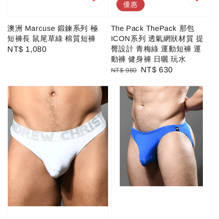
優惠
澳洲 Marcuse 鍛鍊系列 極
The Pack ThePack 那包
短褲長 鼠尾草綠 棉質短褲
ICON系列 透氣網狀材質 提
臀設計 青梅綠 運動短褲 運
Regular
NT$ 1,080
動褲 健身褲 日曬 玩水
price
Regular
Sale
NT$ 630
NT$ 980
price
price