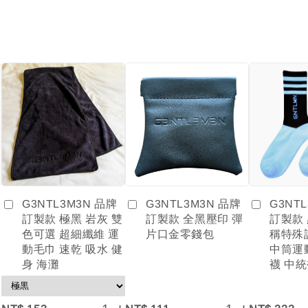
G3NTL3M3N 品牌
G3NT
G3NTL3M3N 品牌
訂製款 全黑壓印 彈
訂製款
訂製款 極黑 岩灰 雙
片口金零錢包
稱特殊
色可選 超細纖維 運
中筒運
動毛巾 速乾 吸水 健
襪 中統
身 海灘