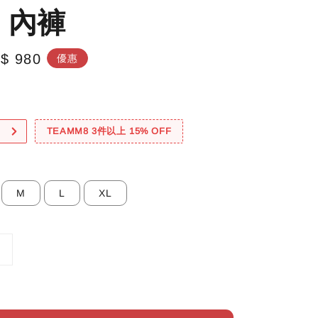
 內褲
le
$ 980
優惠
ice
！
TEAMM8 3件以上 15% OFF
M
L
XL