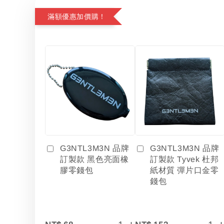
滿額優惠加價購！
G3NTL3M3N 品牌
G3NTL3M3N 品牌
訂製款 黑色亮面橡
訂製款 Tyvek 杜邦
膠零錢包
紙材質 彈片口金零
錢包