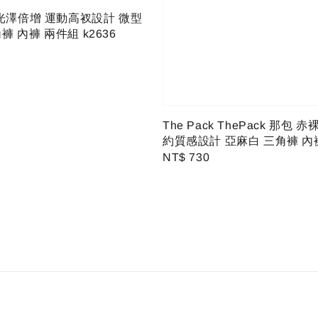
 光澤倍增 運動高衩設計 微型
褲 內褲 兩件組 k2636
The Pack ThePack 那包 
約質感設計 亞麻白 三角褲 內
Regular
NT$ 730
price