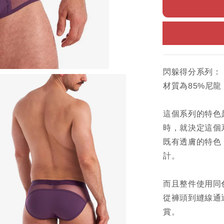
閃躲得分系列：
材質為85%尼龍 
這個系列的特色
時，就決定這個
既有透膚的特色
計。
而且整件使用同
從褲頭到縫線通
賞。