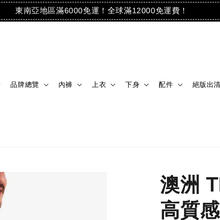
東南亞地區滿6000免運！全球滿12000免運費！
品牌總覽
內褲
上衣
下身
配件
絕版出
澳洲 
高質感