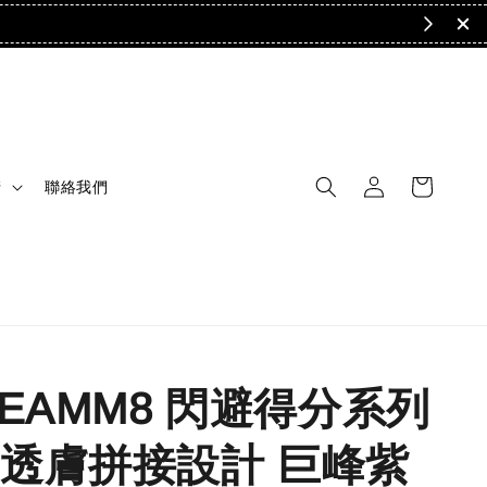
清
聯絡我們
TEAMM8 閃避得分系列
透膚拼接設計 巨峰紫