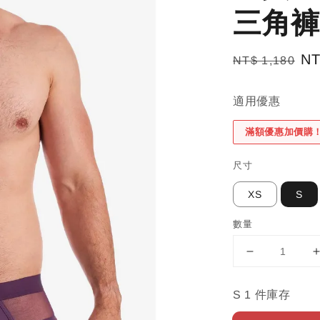
三角褲
Regular
Sa
NT
NT$ 1,180
price
pr
適用優惠
滿額優惠加價購
尺寸
XS
S
數量
S 1 件庫存