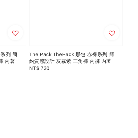
赤裸系列 簡
The Pack ThePack 那包 赤裸系列 簡
褲 內著
約質感設計 灰霧紫 三角褲 內褲 內著
Regular
NT$ 730
price