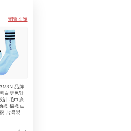
瀏覽全部
L3M3N 品牌
 黑白雙色對
設計 毛巾底
動襪 棉襪 白
襪 台灣製