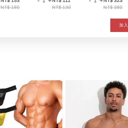
+
-
+
-
+
NT$ 153
NT$ 111
NT$ 323
NT$ 180
NT$ 130
NT$ 380
加