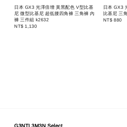
日本 GX3 光澤倍增 黃黑配色 V型比基
日本 GX3
尼 微型比基尼 超低腰四角褲 三角褲 內
比基尼 三角
褲 三件組 k2632
Regular
NT$ 880
Regular
NT$ 1,130
price
price
G3NTL3M3N Select