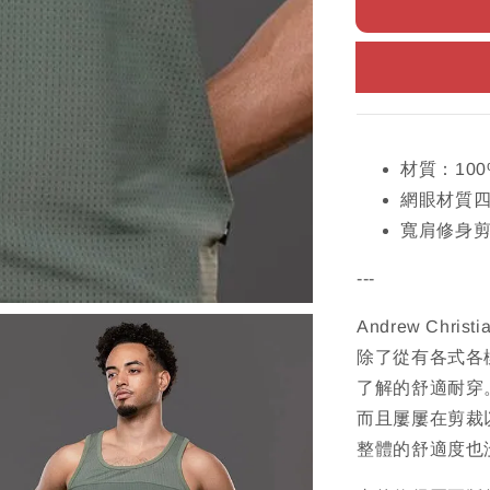
材質：10
網眼材質
寬肩修身
---
Andrew Ch
除了從有各式各
了解的舒適耐穿
而且屢屢在剪裁
整體的舒適度也