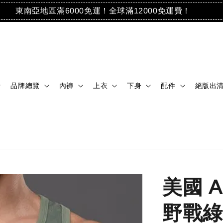
東南亞地區滿6000免運！全球滿12000免運費！
品牌總覽
內褲
上衣
下身
配件
絕版出
美國 AC
野戰綠