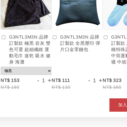
G3NTL3M3N 品牌
G3NT
G3NTL3M3N 品牌
訂製款 全黑壓印 彈
訂製款
訂製款 極黑 岩灰 雙
片口金零錢包
稱特殊
色可選 超細纖維 運
中筒運
動毛巾 速乾 吸水 健
襪 中統
身 海灘
+
-
+
-
+
NT$ 153
NT$ 111
NT$ 323
NT$ 180
NT$ 130
NT$ 380
加