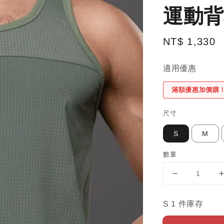
運動背
Regular
NT$ 1,330
price
適用優惠
滿額優惠加價購
尺寸
S
M
數量
S 1 件庫存