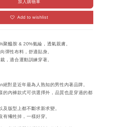
加入購物車
Add to wishlist
0%聚醯胺 & 20%氨綸，透氣親膚。
四向彈性布料，舒適貼身。
剪裁，適合運動訓練穿著。
ristian絕對是近年最為人熟知的男性內著品牌。
樣的內褲款式可供選擇外，品質也是穿過的都
。
以及版型上都不斷求新求變。
沒有犧牲掉，一樣好穿。