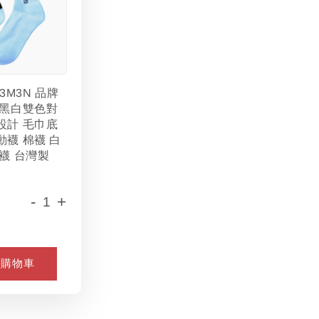
L3M3N 品牌
 黑白雙色對
設計 毛巾底
動襪 棉襪 白
襪 台灣製
-
+
入購物車