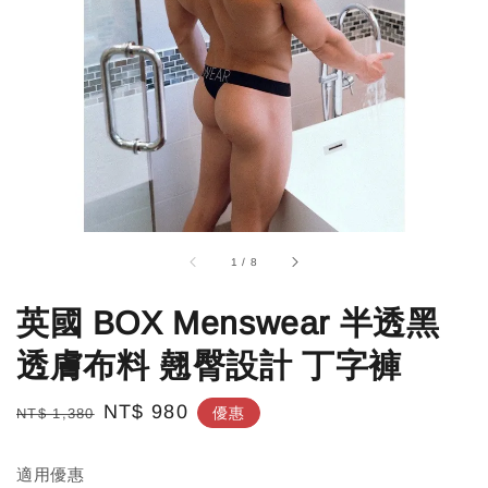
1
/
8
英國 BOX Menswear 半透黑
透膚布料 翹臀設計 丁字褲
Regular
Sale
NT$ 980
優惠
NT$ 1,380
price
price
適用優惠