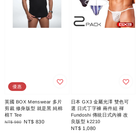
優惠
英國 BOX Menswear 多片
日本 GX3 金屬光澤 雙色可
剪裁 修身版型 就是黑 純棉
選 日式丁字褲 兩件組 褌
棉T Tee
Fundoshi 傳統日式內褲 改
良版型 k2210
Regular
Sale
NT$ 830
NT$ 980
Regular
NT$ 1,080
price
price
price