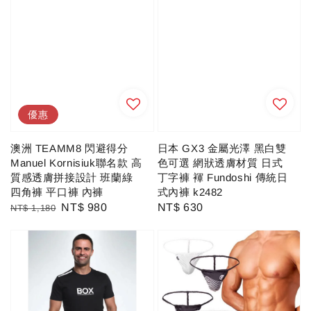
優惠
澳洲 TEAMM8 閃避得分
日本 GX3 金屬光澤 黑白雙
Manuel Kornisiuk聯名款 高
色可選 網狀透膚材質 日式
質感透膚拼接設計 班蘭綠
丁字褲 褌 Fundoshi 傳統日
四角褲 平口褲 內褲
式內褲 k2482
Regular
Sale
NT$ 980
Regular
NT$ 630
NT$ 1,180
price
price
price