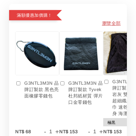
滿額優惠加價購！
瀏覽全部
G3NTL3M
G3NTL3M3N 品
G3NTL3M3N 品
牌訂製款 
牌訂製款 黑色亮
牌訂製款 Tyvek
岩灰 雙色
面橡膠零錢包
杜邦紙材質 彈片
超細纖維 
口金零錢包
巾 速乾 吸
身 海灘
-
+
-
+
-
NT$ 68
NT$ 153
NT$ 153