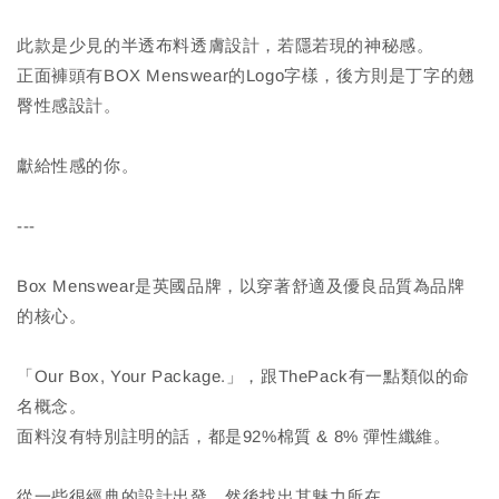
此款是少見的半透布料透膚設計，若隱若現的神秘感。
正面褲頭有BOX Menswear的Logo字樣，後方則是丁字的翹
臀性感設計。
獻給性感的你。
---
Box Menswear是英國品牌，以穿著舒適及優良品質為品牌
的核心。
「Our Box, Your Package.」，跟ThePack有一點類似的命
名概念。
面料沒有特別註明的話，都是92%棉質 & 8% 彈性纖維。
從一些很經典的設計出發，然後找出其魅力所在。