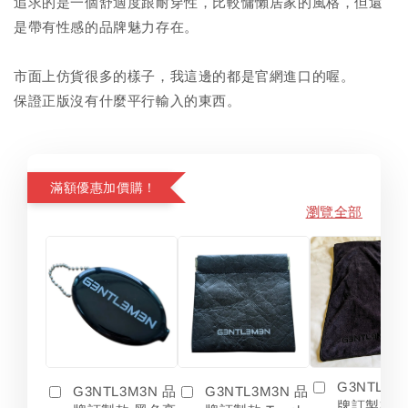
追求的是一個舒適度跟耐穿性，比較慵懶居家的風格，但還
是帶有性感的品牌魅力存在。
市面上仿貨很多的樣子，我這邊的都是官網進口的喔。
保證正版沒有什麼平行輸入的東西。
滿額優惠加價購！
瀏覽全部
G3NTL3M
G3NTL3M3N 品
G3NTL3M3N 品
牌訂製款 