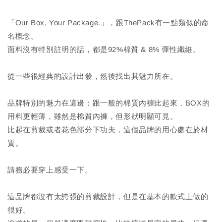
「Our Box, Your Package.」，跟ThePack有一點類似的命
名概念。
面料沒有特別註明的話，都是92%棉質 & 8% 彈性纖維。
從一些很經典的設計出發，然後找出其魅力所在。
品牌特別的魅力在這邊：跟一般的棉質內褲比起來，BOX的
用料更輕薄，雖然是棉質內褲，但形狀明顯可見。
比起在剪裁或者花色部分下功夫，這個品牌的用心處在於材
質。
請務必要穿上感受一下。
這品牌都沒有太誇張的剪裁設計，但是在基本的款式上做的
很好。