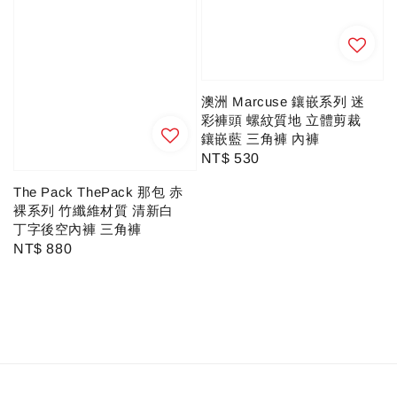
澳洲 Marcuse 鑲嵌系列 迷
彩褲頭 螺紋質地 立體剪裁
鑲嵌藍 三角褲 內褲
Regular
NT$ 530
price
The Pack ThePack 那包 赤
裸系列 竹纖維材質 清新白
丁字後空內褲 三角褲
Regular
NT$ 880
price