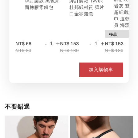
牌訂製款 黑色亮
牌訂製款 Tyvek
岩灰 雙色
面橡膠零錢包
杜邦紙材質 彈片
超細纖維 
口金零錢包
巾 速乾 吸
身 海灘
-
+
-
+
-
NT$ 68
NT$ 153
NT$ 153
NT$ 80
NT$ 180
NT$ 180
加入購物車
不要錯過