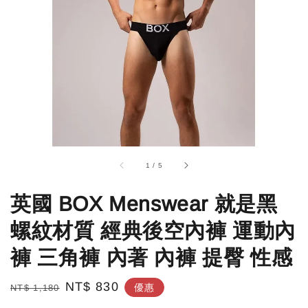
1
/
5
英國 BOX Menswear 就是黑
螺紋材質 經典後空內褲 運動內
褲 三角褲 內著 內褲 提臀 性感
Regular
Sale
NT$ 830
優惠
NT$ 1,180
price
price