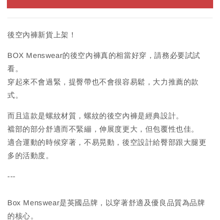
後空內褲新貨上架！
BOX Menswear的後空內褲真的相當好穿，請務必要試試
看。
穿起來不會過緊，提臀帶也不會很容易鬆，大力推薦的款
式。
而且這款是螺紋材質，螺紋的後空內褲是經典設計。
襠部的部分舒適而不緊繃，伸展度更大，但包覆性也佳。
適合運動的時候穿著，不易晃動，後空設計給臀部跟大腿更
多的活動度。
---
Box Menswear是英國品牌，以穿著舒適及優良品質為品牌
的核心。