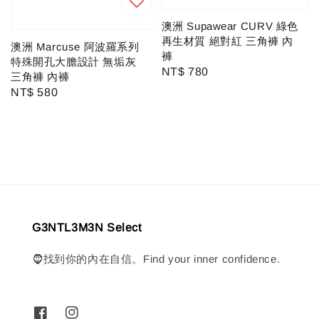
澳洲 Supawear CURV 綠色
再生材質 絕對紅 三角褲 內
澳洲 Marcuse 阿波羅系列
褲
特殊開孔大膽設計 無垢灰
Regular
NT$ 780
三角褲 內褲
price
Regular
NT$ 580
price
G3NTL3M3N Select
🧔找到你的內在自信。Find your inner confidence.