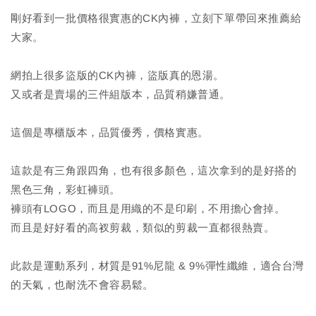
剛好看到一批價格很實惠的CK內褲，立刻下單帶回來推薦給
大家。
網拍上很多盜版的CK內褲，盜版真的恩湯。
又或者是賣場的三件組版本，品質稍嫌普通。
這個是專櫃版本，品質優秀，價格實惠。
這款是有三角跟四角，也有很多顏色，這次拿到的是好搭的
黑色三角，彩虹褲頭。
褲頭有LOGO，而且是用織的不是印刷，不用擔心會掉。
而且是好好看的高衩剪裁，類似的剪裁一直都很熱賣。
此款是運動系列，材質是91%尼龍 & 9%彈性纖維，適合台灣
的天氣，也耐洗不會容易鬆。