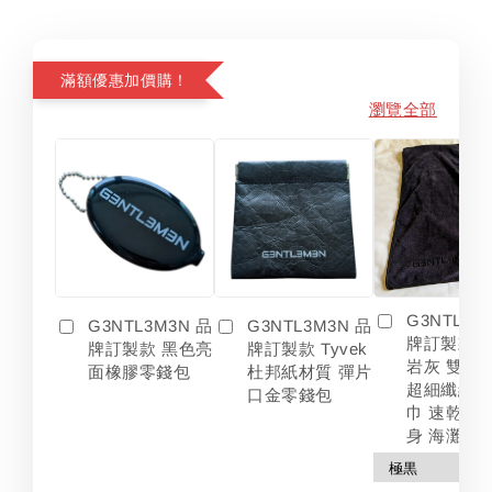
滿額優惠加價購！
瀏覽全部
G3NTL3M
G3NTL3M3N 品
G3NTL3M3N 品
牌訂製款 
牌訂製款 黑色亮
牌訂製款 Tyvek
岩灰 雙色
面橡膠零錢包
杜邦紙材質 彈片
超細纖維 
口金零錢包
巾 速乾 吸
身 海灘