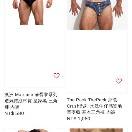
澳洲 Marcuse 赫胥黎系列
The Pack ThePack 那包
透氣羅紋材質 皇家黑 三角
Crush系列 水洗牛仔感質地
褲 內褲
單寧藍 基本三角褲 內褲
Regular
NT$ 580
Regular
NT$ 1,080
price
price