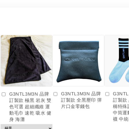
G3NTL3M3N 品牌
G3NT
G3NTL3M3N 品牌
訂製款 全黑壓印 彈
訂製款
訂製款 極黑 岩灰 雙
片口金零錢包
稱特殊
色可選 超細纖維 運
中筒運
動毛巾 速乾 吸水 健
襪 中統
身 海灘