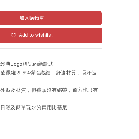
加入購物車
Add to wishlist
經典Logo標誌的新款式。
%酯纖維 & 5%彈性纖維，舒適材質，吸汗速
的外型及材質，但褲頭沒有綁帶，前方也只有
計。
合日曬及簡單玩水的兩用比基尼。