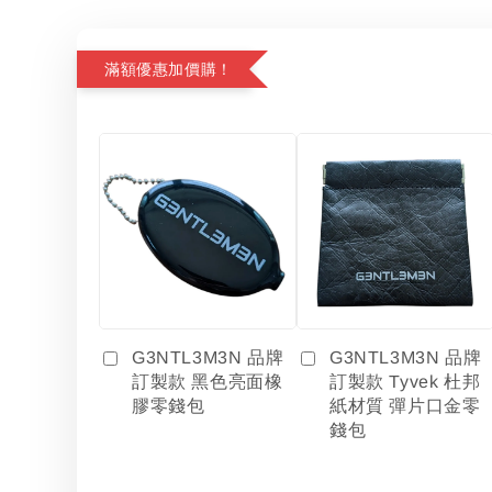
滿額優惠加價購！
G3NTL3M3N 品牌
G3NTL3M3N 品牌
訂製款 黑色亮面橡
訂製款 Tyvek 杜邦
膠零錢包
紙材質 彈片口金零
錢包