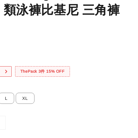
 類泳褲比基尼 三角褲
！
ThePack 3件 15% OFF
L
XL