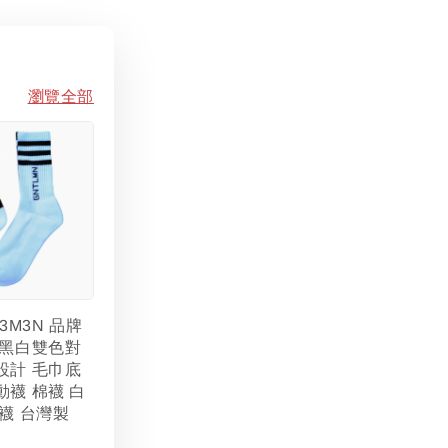
瀏覽全部
L3M3N 品牌
 黑白雙色對
設計 毛巾底
動襪 棉襪 白
襪 台灣製