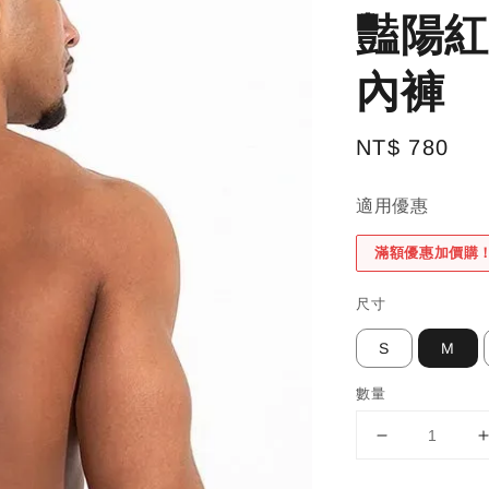
豔陽紅
內褲
Regular
NT$ 780
price
適用優惠
滿額優惠加價購
尺寸
S
M
數量