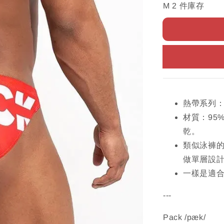
M 2 件庫存
熱帶系列：
材質：95
乾。
類似泳褲
做單層設
一樣是適
---
Pack /pæk/