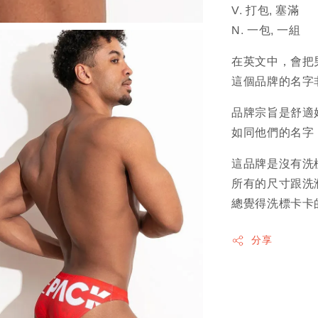
V. 打包, 塞滿
N. 一包, 一組
在英文中，會把男
這個品牌的名字
品牌宗旨是舒適
如同他們的名字
這品牌是沒有洗
所有的尺寸跟洗
總覺得洗標卡卡
分享