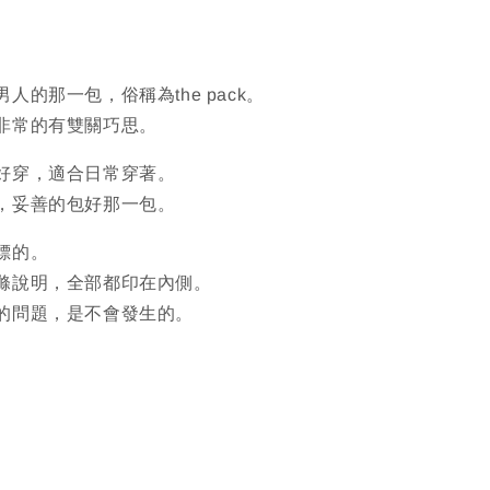
人的那一包，俗稱為the pack。
非常的有雙關巧思。
好穿，適合日常穿著。
，妥善的包好那一包。
標的。
滌說明，全部都印在內側。
的問題，是不會發生的。