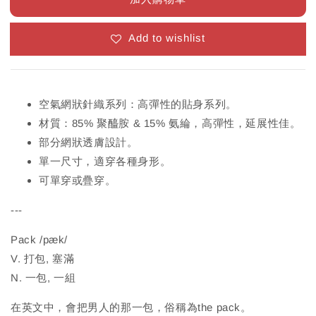
Add to wishlist
空氣網狀針織系列：高彈性的貼身系列。
材質：85% 聚醯胺 & 15% 氨綸，高彈性，延展性佳。
部分網狀透膚設計。
單一尺寸，適穿各種身形。
可單穿或疊穿。
---
Pack /pæk/
V. 打包, 塞滿
N. 一包, 一組
在英文中，會把男人的那一包，俗稱為the pack。