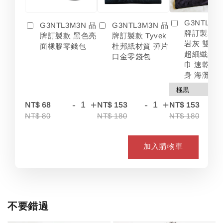
G3NTL3M
G3NTL3M3N 品
G3NTL3M3N 品
牌訂製款 
牌訂製款 黑色亮
牌訂製款 Tyvek
岩灰 雙色
面橡膠零錢包
杜邦紙材質 彈片
超細纖維 
口金零錢包
巾 速乾 吸
身 海灘
-
+
-
+
-
NT$ 68
NT$ 153
NT$ 153
NT$ 80
NT$ 180
NT$ 180
加入購物車
不要錯過