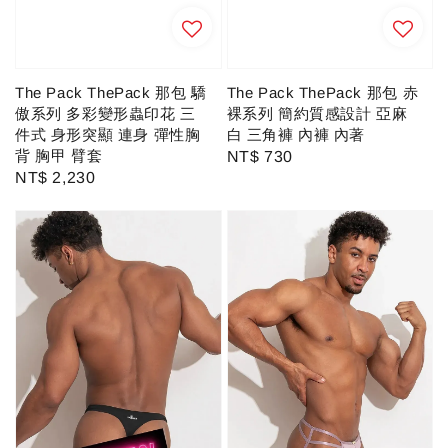
The Pack ThePack 那包 驕
The Pack ThePack 那包 赤
傲系列 多彩變形蟲印花 三
裸系列 簡約質感設計 亞麻
件式 身形突顯 連身 彈性胸
白 三角褲 內褲 內著
背 胸甲 臂套
Regular
NT$ 730
Regular
NT$ 2,230
price
price