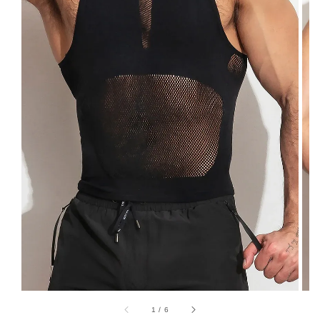
1
/
6