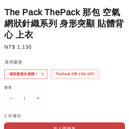
The Pack ThePack 那包 空氣
網狀針織系列 身形突顯 貼體背
心 上衣
Regular
NT$ 1,130
price
適用優惠
滿額優惠加價購！
ThePack 3件 15% OFF
數量
2 件庫存
加入購物車