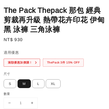
The Pack Thepack 那包 經典
剪裁再升級 熱帶花卉印花 伊甸
黑 泳褲 三角泳褲
Regular
NT$ 930
price
適用優惠
滿額優惠加價購！
ThePack 3件 15% OFF
尺寸
S
M
L
XL
數量