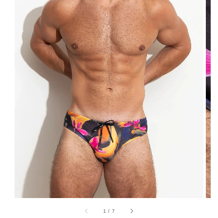
1
/
7