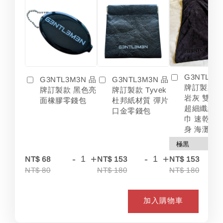
G3NTL3M
G3NTL3M3N 品
G3NTL3M3N 品
牌訂製款 
牌訂製款 黑色亮
牌訂製款 Tyvek
岩灰 雙色
面橡膠零錢包
杜邦紙材質 彈片
超細纖維 
口金零錢包
巾 速乾 吸
身 海灘
-
+
-
+
-
NT$ 68
NT$ 153
NT$ 153
NT$ 80
NT$ 180
NT$ 180
加入購物車