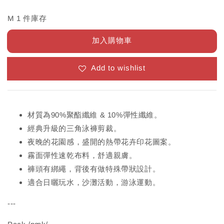
M 1 件庫存
加入購物車
Add to wishlist
材質為90%聚酯纖維 & 10%彈性纖維。
經典升級的三角泳褲剪裁。
夜晚的花園感，盛開的熱帶花卉印花圖案。
霧面彈性速乾布料，舒適親膚。
褲頭有綁繩，背後有做特殊帶狀設計。
適合日曬玩水，沙灘活動，游泳運動。
---