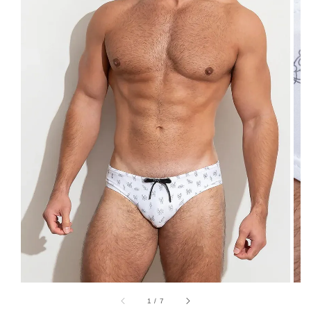
1
/
7