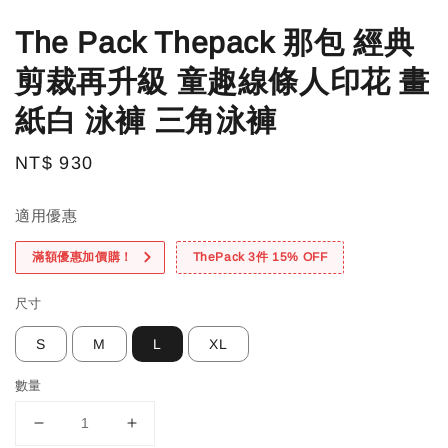
The Pack Thepack 那包 經典
剪裁再升級 童趣線條人印花 畫
紙白 泳褲 三角泳褲
Regular
NT$ 930
price
適用優惠
滿額優惠加價購！
ThePack 3件 15% OFF
尺寸
S
M
L
XL
數量