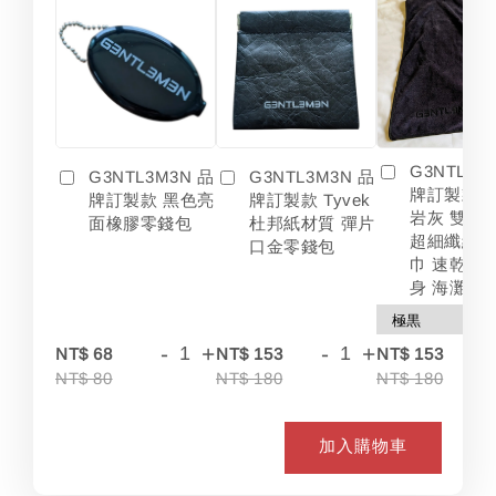
G3NTL3M
G3NTL3M3N 品
G3NTL3M3N 品
牌訂製款 
牌訂製款 黑色亮
牌訂製款 Tyvek
岩灰 雙色
面橡膠零錢包
杜邦紙材質 彈片
超細纖維 
口金零錢包
巾 速乾 吸
身 海灘
-
+
-
+
-
NT$ 68
NT$ 153
NT$ 153
NT$ 80
NT$ 180
NT$ 180
加入購物車