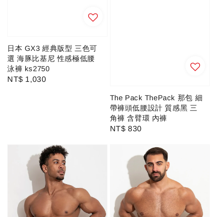
日本 GX3 經典版型 三色可
選 海豚比基尼 性感極低腰
泳褲 ks2750
Regular
NT$ 1,030
price
The Pack ThePack 那包 細
帶褲頭低腰設計 質感黑 三
角褲 含臂環 內褲
Regular
NT$ 830
price