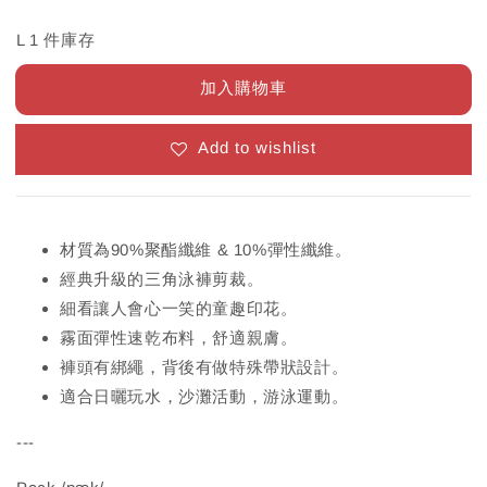
L 1 件庫存
加入購物車
Add to wishlist
材質為90%聚酯纖維 & 10%彈性纖維。
經典升級的三角泳褲剪裁。
細看讓人會心一笑的童趣印花。
霧面彈性速乾布料，舒適親膚。
褲頭有綁繩，背後有做特殊帶狀設計。
適合日曬玩水，沙灘活動，游泳運動。
---