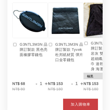
G3NTL3M
G3NTL3M3N 品
G3NTL3M3N 品
牌訂製款 
牌訂製款 黑色亮
牌訂製款 Tyvek
岩灰 雙色
面橡膠零錢包
杜邦紙材質 彈片
超細纖維 
口金零錢包
巾 速乾 吸
身 海灘
-
+
-
+
-
NT$ 68
NT$ 153
NT$ 153
NT$ 80
NT$ 180
NT$ 180
加入購物車