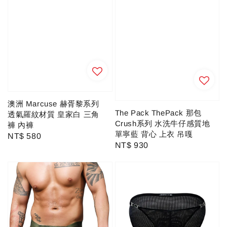
澳洲 Marcuse 赫胥黎系列
The Pack ThePack 那包
透氣羅紋材質 皇家白 三角
Crush系列 水洗牛仔感質地
褲 內褲
單寧藍 背心 上衣 吊嘎
Regular
NT$ 580
Regular
NT$ 930
price
price