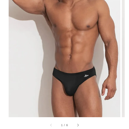
1
/
6