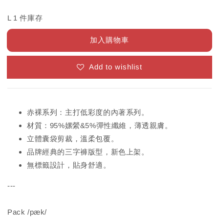
L 1 件庫存
加入購物車
Add to wishlist
赤裸系列：主打低彩度的內著系列。
材質：95%嫘縈&5%彈性纖維，薄透親膚。
立體囊袋剪裁，溫柔包覆。
品牌經典的三字褲版型，新色上架。
無標籤設計，貼身舒適。
---
Pack /pæk/