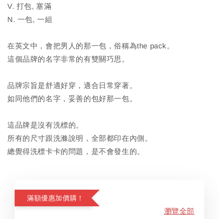
V. 打包, 塞滿
N. 一包, 一組
在英文中，會把男人的那一包，俗稱為the pack。
這個品牌的名字非常的有雙關巧思。
品牌宗旨是舒適好穿，適合日常穿著。
如同他們的名字，妥善的包好那一包。
這品牌是沒有洗標的。
所有的尺寸跟洗滌說明，全部都印在內側。
總覺得洗標卡卡的問題，是不會發生的。
滿額優惠加價購！
瀏覽全部