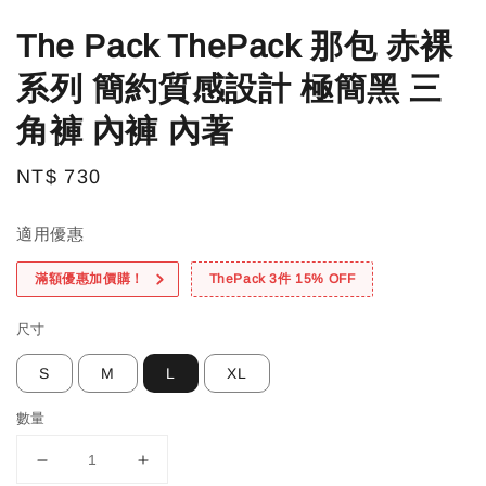
The Pack ThePack 那包 赤裸
系列 簡約質感設計 極簡黑 三
角褲 內褲 內著
Regular
NT$ 730
price
適用優惠
滿額優惠加價購！
ThePack 3件 15% OFF
尺寸
S
M
L
XL
數量