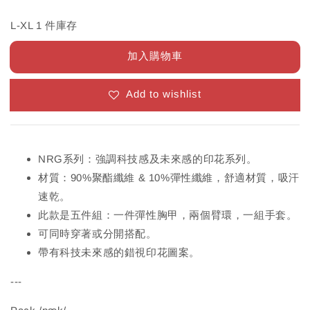
L-XL 1 件庫存
加入購物車
Add to wishlist
NRG系列：強調科技感及未來感的印花系列。
材質：90%聚酯纖維 & 10%彈性纖維，舒適材質，吸汗
速乾。
此款是五件組：一件彈性胸甲，兩個臂環，一組手套。
可同時穿著或分開搭配。
帶有科技未來感的錯視印花圖案。
---