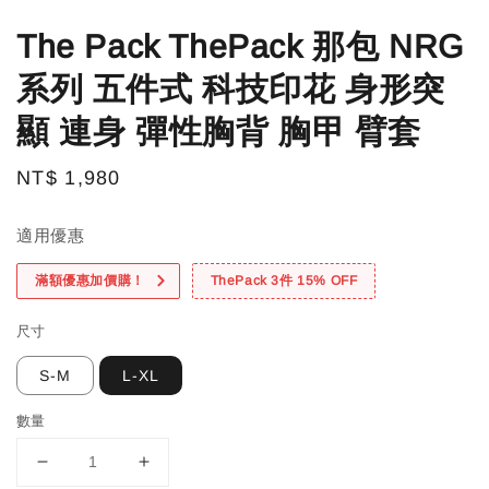
The Pack ThePack 那包 NRG
系列 五件式 科技印花 身形突
顯 連身 彈性胸背 胸甲 臂套
Regular
NT$ 1,980
price
適用優惠
滿額優惠加價購！
ThePack 3件 15% OFF
尺寸
S-M
L-XL
數量