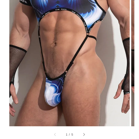
1
/
5