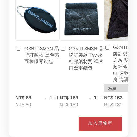
G3NTL3M
G3NTL3M3N 品
G3NTL3M3N 品
牌訂製款 
牌訂製款 黑色亮
牌訂製款 Tyvek
岩灰 雙色
面橡膠零錢包
杜邦紙材質 彈片
超細纖維 
口金零錢包
巾 速乾 吸
身 海灘
-
+
-
+
-
NT$ 68
NT$ 153
NT$ 153
NT$ 80
NT$ 180
NT$ 180
加入購物車