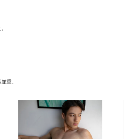
造。
感並重。