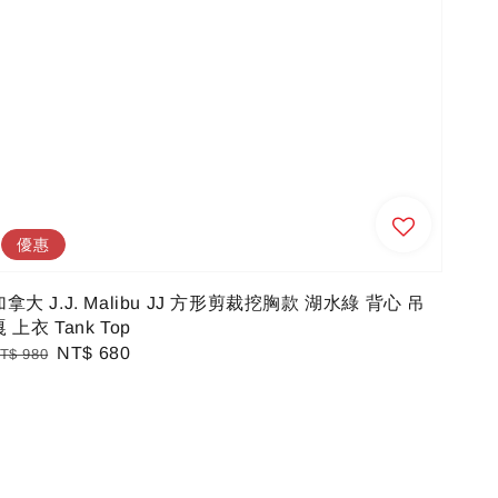
優惠
加拿大 J.J. Malibu JJ 方形剪裁挖胸款 湖水綠 背心 吊
 上衣 Tank Top
egular
Sale
NT$ 680
T$ 980
rice
price