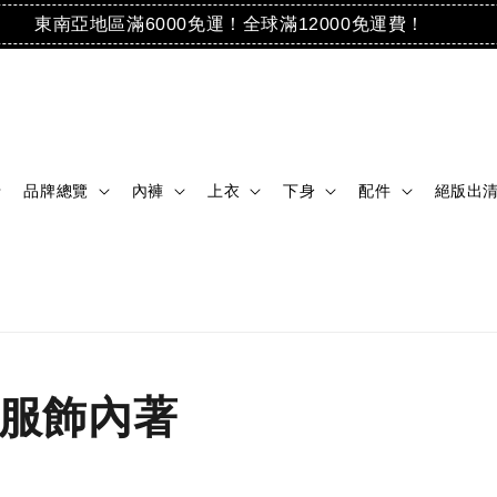
東南亞地區滿6000免運！全球滿12000免運費！
品牌總覽
內褲
上衣
下身
配件
絕版出
膽風格服飾內著