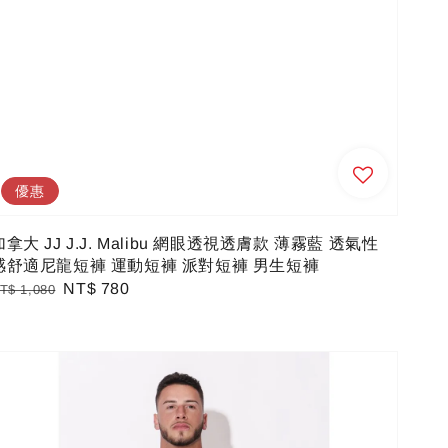
優惠
加拿大 JJ J.J. Malibu 網眼透視透膚款 薄霧藍 透氣性
感舒適尼龍短褲 運動短褲 派對短褲 男生短褲
egular
Sale
NT$ 780
T$ 1,080
rice
price