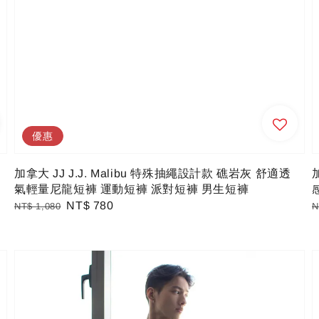
優惠
加拿大 JJ J.J. Malibu 特殊抽繩設計款 礁岩灰 舒適透
氣輕量尼龍短褲 運動短褲 派對短褲 男生短褲
Regular
Sale
NT$ 780
R
NT$ 1,080
N
price
price
p