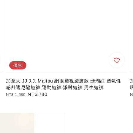
優惠
加拿大 JJ J.J. Malibu 網眼透視透膚款 珊瑚紅 透氣性
感舒適尼龍短褲 運動短褲 派對短褲 男生短褲
嘎
Regular
Sale
NT$ 780
R
NT$ 1,080
N
price
price
p