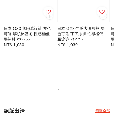
日本 GX3 危險感設計 雙色
日本 GX3 性感大膽剪裁 雙
日
可選 解鎖比基尼 性感極低
色可選 丁字泳褲 性感極低
腰泳褲 ks2756
腰泳褲 ks2757
腰
Regular
NT$ 1,030
Regular
NT$ 1,030
R
N
price
price
p
1
/
11
絕版出清
瀏覽全部