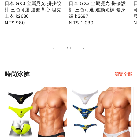
日本 GX3 金屬霓光 拼接設
日本 GX3 金屬霓光 拼接設
日
計 三色可選 運動背心 坦克
計 三色可選 運動短褲 健身
上衣 k2686
褲 k2687
腰
Regular
NT$ 980
Regular
NT$ 1,030
R
N
price
price
p
1
/
11
時尚泳褲
瀏覽全部