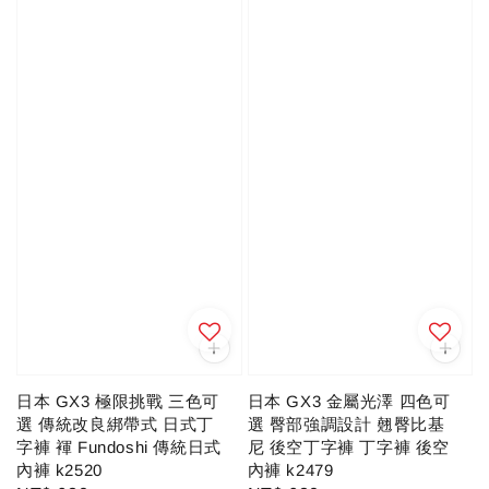
日本 GX3 金屬光澤 四色可
日本 GX3 極限挑戰 三色可
選 臀部強調設計 翹臀比基
選 傳統改良綁帶式 日式丁
尼 後空丁字褲 丁字褲 後空
字褲 褌 Fundoshi 傳統日式
內褲 k2479
內褲 k2520