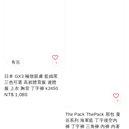
售完
日本 GX3 極致親膚 藍綠黑
三色可選 高衩體育服 連體
服 上衣 胸背 丁字褲 k2450
Regular
NT$ 1,080
price
The Pack ThePack 那包 曼
谷系列 海軍藍 丁字後空內
褲 丁字褲 三角褲 內褲 內著