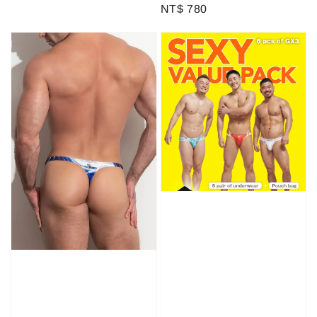
Regular
NT$ 780
price