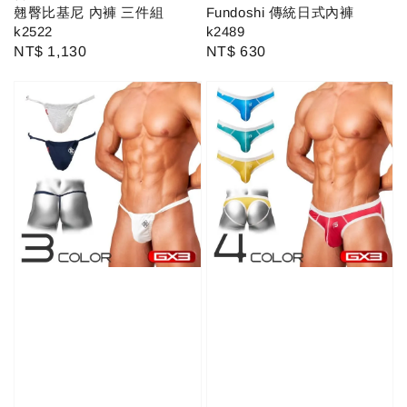
翹臀比基尼 內褲 三件組
Fundoshi 傳統日式內褲
k2522
k2489
Regular
NT$ 1,130
Regular
NT$ 630
price
price