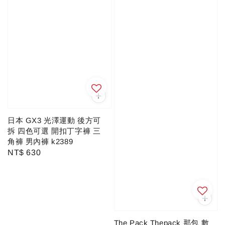
日本 GX3 光澤運動 後方可
拆 四色可選 開扣丁字褲 三
角褲 男內褲 k2389
Regular
NT$ 630
price
The Pack Thepack 那包 數