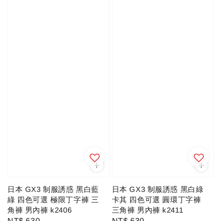
日本 GX3 制服誘惑 黑白藍
日本 GX3 制服誘惑 黑白綠
綠 四色可選 極限丁字褲 三
卡其 四色可選 圓環丁字褲
角褲 男內褲 k2406
三角褲 男內褲 k2411
Regular
NT$ 630
Regular
NT$ 630