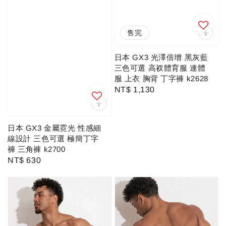
售完
日本 GX3 光澤倍增 黑灰藍
三色可選 高衩體育服 連體
服 上衣 胸背 丁字褲 k2628
Regular
NT$ 1,130
price
日本 GX3 金屬霓光 性感細
線設計 三色可選 極簡丁字
褲 三角褲 k2700
Regular
NT$ 630
price