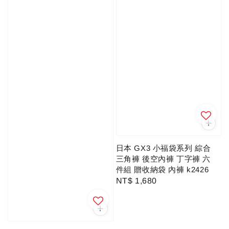
日本 GX3 小福袋系列 綜合
三角褲 後空內褲 丁字褲 六
件組 贈收納袋 內褲 k2426
Regular
NT$ 1,680
price