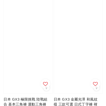
日本 GX3 極限挑戰 陸戰組
日本 GX3 金屬光澤 和風紋
合 基本三角褲 運動三角褲
樣 三款可選 日式丁字褲 褌