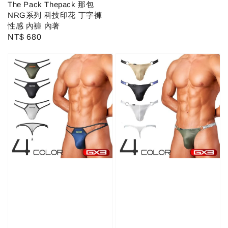
The Pack Thepack 那包
NRG系列 科技印花 丁字褲
性感 內褲 內著
Regular
NT$ 680
price