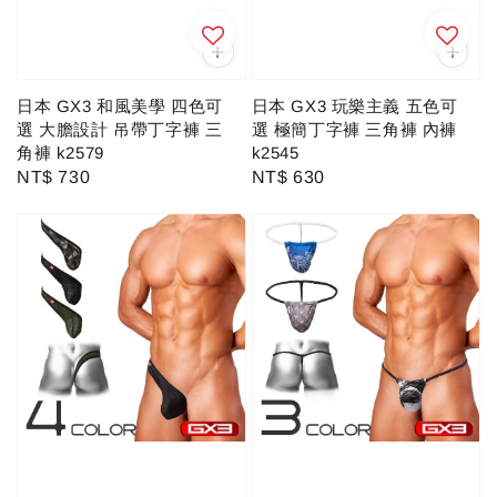
日本 GX3 和風美學 四色可
日本 GX3 玩樂主義 五色可
選 大膽設計 吊帶丁字褲 三
選 極簡丁字褲 三角褲 內褲
角褲 k2579
k2545
Regular
NT$ 730
Regular
NT$ 630
price
price