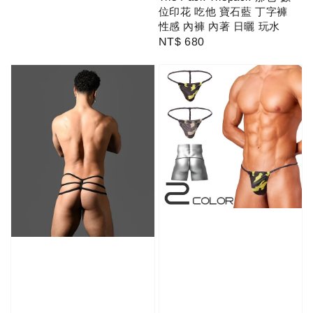
位印花 吃他 寶石藍 丁字褲
性感 內褲 內著 日曬 玩水
Regular
NT$ 680
price