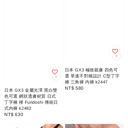
日本 GX3 極致親膚 四色可
選 單邊不對稱設計 C型丁字
褲 三角褲 內褲 k2447
Regular
NT$ 580
日本 GX3 金屬光澤 黑白雙
price
色可選 網狀透膚材質 日式
丁字褲 褌 Fundoshi 傳統日
式內褲 k2482
Regular
NT$ 630
price