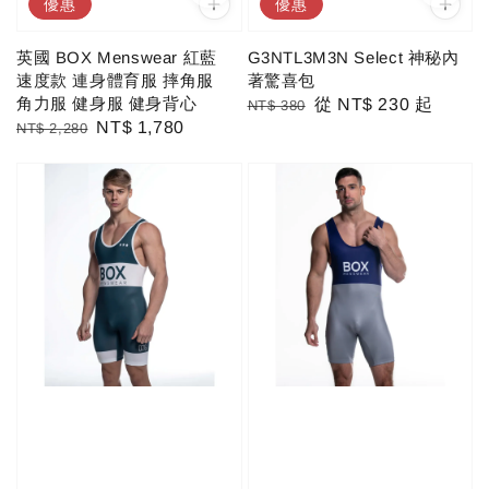
優惠
優惠
英國 BOX Menswear 紅藍
G3NTL3M3N Select 神秘內
速度款 連身體育服 摔角服
著驚喜包
角力服 健身服 健身背心
Regular
Sale
從
NT$ 230
起
NT$ 380
Regular
Sale
NT$ 1,780
NT$ 2,280
price
price
price
price