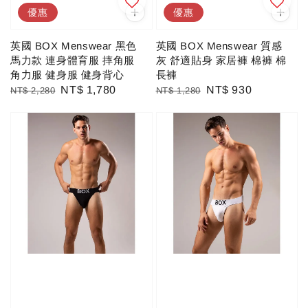
優惠
優惠
英國 BOX Menswear 黑色
英國 BOX Menswear 質感
馬力款 連身體育服 摔角服
灰 舒適貼身 家居褲 棉褲 棉
角力服 健身服 健身背心
長褲
Regular
Sale
NT$ 1,780
Regular
Sale
NT$ 930
NT$ 2,280
NT$ 1,280
price
price
price
price