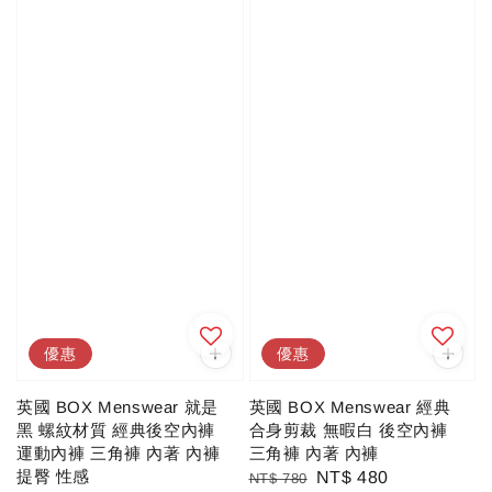
優惠
優惠
英國 BOX Menswear 就是
英國 BOX Menswear 經典
黑 螺紋材質 經典後空內褲
合身剪裁 無暇白 後空內褲
運動內褲 三角褲 內著 內褲
三角褲 內著 內褲
提臀 性感
Regular
Sale
NT$ 480
NT$ 780