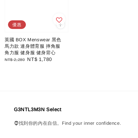
優惠
英國 BOX Menswear 黑色
馬力款 連身體育服 摔角服
角力服 健身服 健身背心
Regular
Sale
NT$ 1,780
NT$ 2,280
price
price
G3NTL3M3N Select
🧔找到你的內在自信。Find your inner confidence.