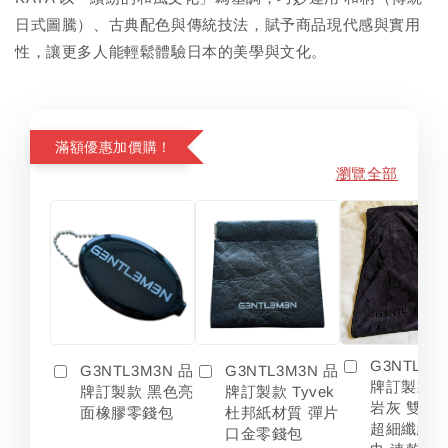
日式圖騰）、古典配色與傳統技法，賦予商品現代感與實用
性，讓更多人能輕鬆體驗日本的美學與文化。
滿額優惠加價購！
瀏覽全部
G3NTL3M
G3NTL3M3N 品
G3NTL3M3N 品
牌訂製款 
牌訂製款 黑色亮
牌訂製款 Tyvek
岩灰 雙色
面橡膠零錢包
杜邦紙材質 彈片
超細纖維 
口金零錢包