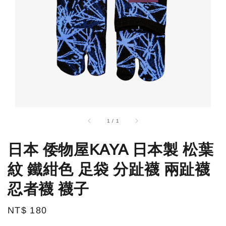
1
/
1
日本 倭物屋KAYA 日本製 松葉
紋 鐵紺色 足袋 分趾襪 兩趾襪
忍者襪 襪子
Regular
NT$ 180
price