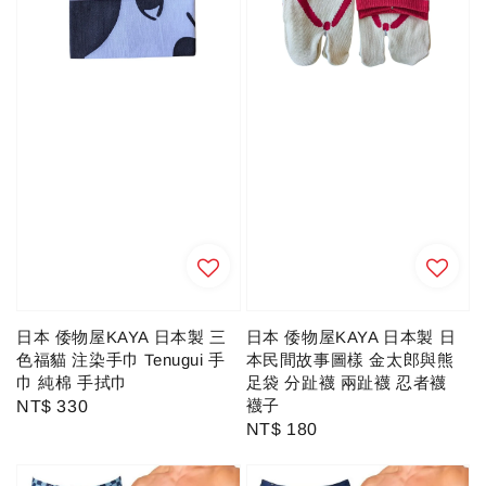
日本 倭物屋KAYA 日本製 三
日本 倭物屋KAYA 日本製 日
色福貓 注染手巾 Tenugui 手
本民間故事圖樣 金太郎與熊
巾 純棉 手拭巾
足袋 分趾襪 兩趾襪 忍者襪
襪子
Regular
NT$ 330
Regular
NT$ 180
price
price