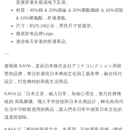
直接穿著木屐或地下足袋。
材質：40%棉 & 20%腈綸 & 20%聚酯纖維 & 10%尼龍
& 10%聚氨酯，舒適透氣。
尺寸：約25-28公分，男性尺寸皆適穿。
襪底皆有品牌Logo。
適合每天穿著的舒適單品。
---
倭物屋 KAYA，是由日本株式会社アミナコレクション所經
營的品牌，專注於展現日本傳統文化與工藝美學，融合現代
設計，打造獨特的和風生活用品。
KAYA 以「日本之美，融入日常」為核心理念，致力於將傳
統的 和風圖騰、職人手作技術與日本古典設計，轉化為現代
生活中可輕鬆使用的商品，讓人們在日常中感受日本文化的
溫度與韻味。
KAYA 以「繽紛的和風文化」為基調，巧妙運用 和柄（傳統