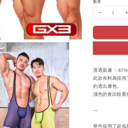
數量
薄透親膚 ：67%
此款布料為採用
約透出膚色。
淺色的會比較看
---
整件採用了超低