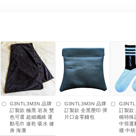
G3NTL3M3N 品牌
G3NT
G3NTL3M3N 品牌
訂製款 全黑壓印 彈
訂製款
訂製款 極黑 岩灰 雙
片口金零錢包
稱特殊
色可選 超細纖維 運
中筒運
動毛巾 速乾 吸水 健
襪 中統
身 海灘