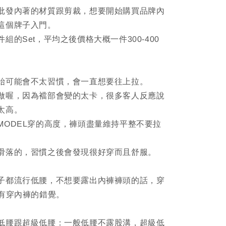
批發內著的材質跟剪裁，想要開始購買品牌內
這個牌子入門。
組的Set，平均之後價格大概一件300-400
始可能會不太習慣，會一直想要往上拉。
做喔，因為襠部會變的太卡，很多客人反應說
太高。
MODEL穿的高度，褲頭盡量維持平整不要拉
。
滑落的，習慣之後會發現很好穿而且舒服。
子都流行低腰，不想要露出內褲褲頭的話，穿
沒有穿內褲的錯覺。
低腰跟超級低腰：一般低腰不露股溝，超級低