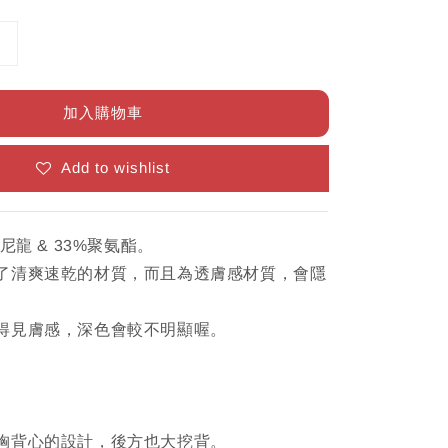
加入購物車
Add to wishlist
尼龍 & 33%聚氨酯。
了清爽速乾的材質，而且為透膚感材質，會隱
得見膚感，深色會較不明顯喔。
胸背心的設計，後方也大挖背。