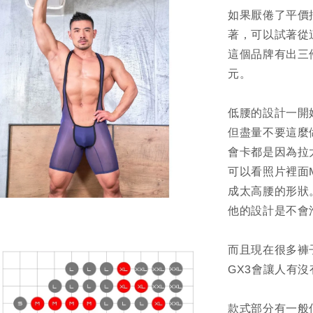
如果厭倦了平價
著，可以試著從
這個品牌有出三件
元。
低腰的設計一開
但盡量不要這麼
會卡都是因為拉
可以看照片裡面
成太高腰的形狀
他的設計是不會
而且現在很多褲
GX3會讓人有
款式部分有一般