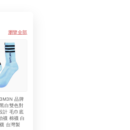
瀏覽全部
L3M3N 品牌
 黑白雙色對
設計 毛巾底
動襪 棉襪 白
襪 台灣製