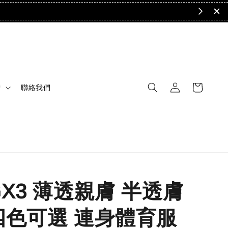
清
聯絡我們
GX3 薄透親膚 半透膚
四色可選 連身體育服