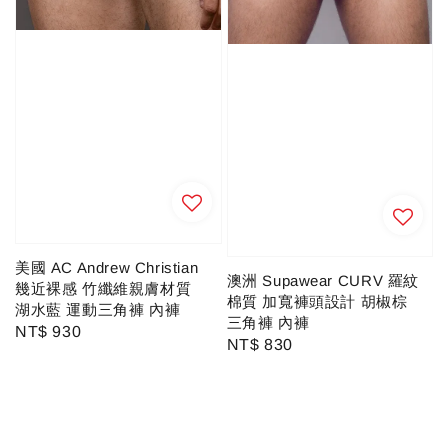
美國 AC Andrew Christian
澳洲 Supawear CURV 羅紋
幾近裸感 竹纖維親膚材質
棉質 加寬褲頭設計 胡椒棕
湖水藍 運動三角褲 內褲
三角褲 內褲
Regular
NT$ 930
Regular
NT$ 830
price
price