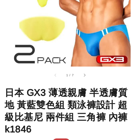
1
/
7
日本 GX3 薄透親膚 半透膚質
地 黃藍雙色組 類泳褲設計 超
級比基尼 兩件組 三角褲 內褲
k1846