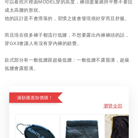
可以看照片裡面MODEL穿的高度，褲頭盡量維持平整不要拉
成太高腰的形狀。
他的設計是不會滑落的，習慣之後會發現很好穿而且舒服。
而且現在很多褲子都流行低腰，不想要露出內褲褲頭的話，
穿GX3會讓人有沒有穿內褲的錯覺。
款式部分有一般低腰跟超級低腰：一般低腰不露股溝，超級
低腰會露股溝。
滿額優惠加價購！
瀏覽全部