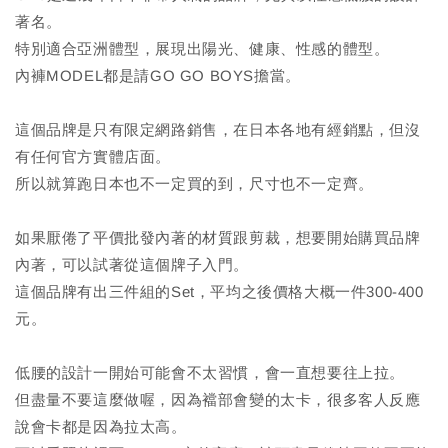
著名。
特別適合亞洲體型，展現出陽光、健康、性感的體型。
內褲MODEL都是請GO GO BOYS擔當。
這個品牌是只有限定網路銷售，在日本各地有經銷點，但沒
有任何官方實體店面。
所以就算跑日本也不一定買的到，尺寸也不一定齊。
如果厭倦了平價批發內著的材質跟剪裁，想要開始購買品牌
內著，可以試著從這個牌子入門。
這個品牌有出三件組的Set，平均之後價格大概一件300-400
元。
低腰的設計一開始可能會不太習慣，會一直想要往上拉。
但盡量不要這麼做喔，因為襠部會變的太卡，很多客人反應
說會卡都是因為拉太高。