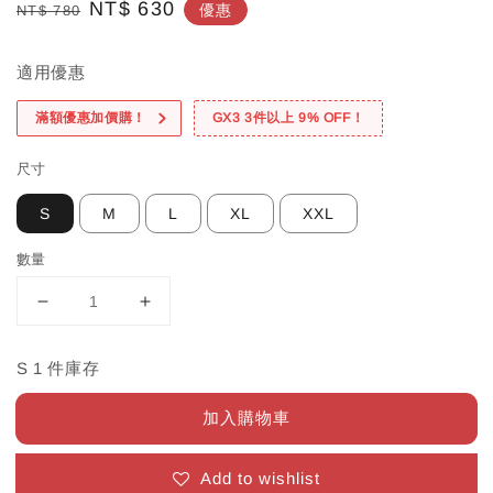
Regular
Sale
NT$ 630
優惠
NT$ 780
price
price
適用優惠
滿額優惠加價購！
GX3 3件以上 9% OFF！
尺寸
S
M
L
XL
XXL
數量
S 1 件庫存
加入購物車
Add to wishlist