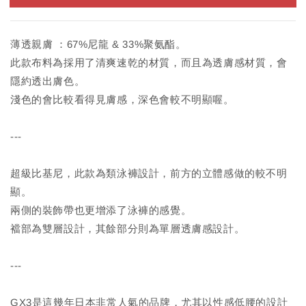
薄透親膚 ：67%尼龍 & 33%聚氨酯。
此款布料為採用了清爽速乾的材質，而且為透膚感材質，會
隱約透出膚色。
淺色的會比較看得見膚感，深色會較不明顯喔。
---
超級比基尼，此款為類泳褲設計，前方的立體感做的較不明
顯。
兩側的裝飾帶也更增添了泳褲的感覺。
襠部為雙層設計，其餘部分則為單層透膚感設計。
---
GX3是這幾年日本非常人氣的品牌，尤其以性感低腰的設計