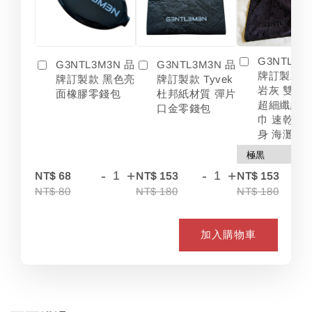
G3NTL3M
G3NTL3M3N 品
G3NTL3M3N 品
牌訂製款 
牌訂製款 黑色亮
牌訂製款 Tyvek
岩灰 雙色
面橡膠零錢包
杜邦紙材質 彈片
超細纖維 
口金零錢包
巾 速乾 吸
身 海灘
-
+
-
+
-
NT$ 68
NT$ 153
NT$ 153
NT$ 80
NT$ 180
NT$ 180
加入購物車