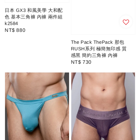
日本 GX3 和風美學 大和配
色 基本三角褲 內褲 兩件組
k2584
Regular
NT$ 880
price
The Pack ThePack 那包
RUSH系列 極簡無印感 質
感黑 簡約三角褲 內褲
Regular
NT$ 730
price