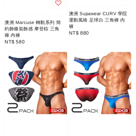
澳洲 Supawear CURV 學院
運動風格 足球白 三角褲 內
澳洲 Marcuse 轉動系列 簡
褲
約飾條裝飾感 摩登棕 三角
Regular
NT$ 880
褲 內褲
price
Regular
NT$ 580
price