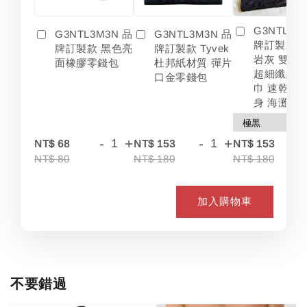
G3NTL3M
G3NTL3M3N 品
G3NTL3M3N 品
牌訂製款 
牌訂製款 黑色亮
牌訂製款 Tyvek
岩灰 雙色
面橡膠零錢包
杜邦紙材質 彈片
超細纖維 
口金零錢包
巾 速乾 吸
身 海灘
-
+
-
+
-
NT$ 68
NT$ 153
NT$ 153
NT$ 80
NT$ 180
NT$ 180
加入購物車
不要錯過