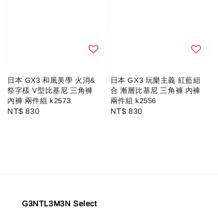
日本 GX3 和風美學 火消&
日本 GX3 玩樂主義 紅藍組
祭字樣 V型比基尼 三角褲
合 漸層比基尼 三角褲 內褲
內褲 兩件組 k2573
兩件組 k2556
Regular
NT$ 830
Regular
NT$ 830
price
price
G3NTL3M3N Select