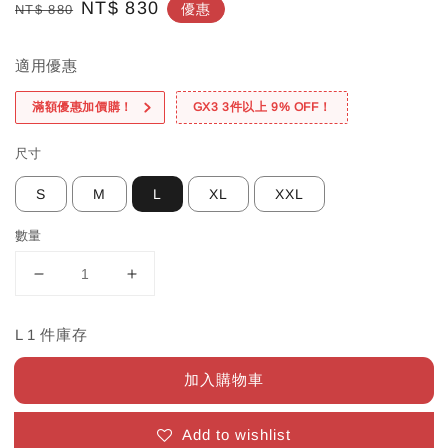
Regular
Sale
NT$ 830
優惠
NT$ 880
price
price
適用優惠
滿額優惠加價購！
GX3 3件以上 9% OFF！
尺寸
S
M
L
XL
XXL
數量
L 1 件庫存
加入購物車
Add to wishlist