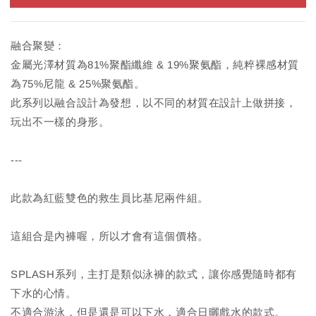
融合聚變：
金屬光澤材質為81%聚酯纖維 & 19%聚氨酯，純粹裸感材質
為75%尼龍 & 25%聚氨酯。
此系列以融合設計為發想，以不同的材質在設計上做拼接，
玩出不一樣的身形。
---
此款為紅藍雙色的救生員比基尼兩件組。
這組合是內褲喔，所以才會有這個價格。
SPLASH系列，主打是類似泳褲的款式，讓你感覺隨時都有
下水的心情。
不適合游泳，但是還是可以下水，適合日曬戲水的款式。