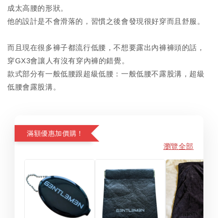
成太高腰的形狀。
他的設計是不會滑落的，習慣之後會發現很好穿而且舒服。
而且現在很多褲子都流行低腰，不想要露出內褲褲頭的話，
穿GX3會讓人有沒有穿內褲的錯覺。
款式部分有一般低腰跟超級低腰：一般低腰不露股溝，超級
低腰會露股溝。
滿額優惠加價購！
瀏覽全部