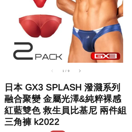
1
/
9
日本 GX3 SPLASH 潑濺系列
融合聚變 金屬光澤&純粹裸感
紅藍雙色 救生員比基尼 兩件組
三角褲 k2022