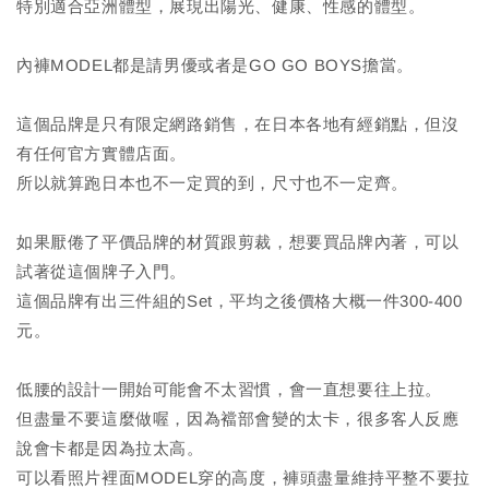
特別適合亞洲體型，展現出陽光、健康、性感的體型。
內褲MODEL都是請男優或者是GO GO BOYS擔當。
這個品牌是只有限定網路銷售，在日本各地有經銷點，但沒
有任何官方實體店面。
所以就算跑日本也不一定買的到，尺寸也不一定齊。
如果厭倦了平價品牌的材質跟剪裁，想要買品牌內著，可以
試著從這個牌子入門。
這個品牌有出三件組的Set，平均之後價格大概一件300-400
元。
低腰的設計一開始可能會不太習慣，會一直想要往上拉。
但盡量不要這麼做喔，因為襠部會變的太卡，很多客人反應
說會卡都是因為拉太高。
可以看照片裡面MODEL穿的高度，褲頭盡量維持平整不要拉