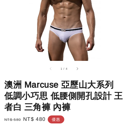
1
/
4
澳洲 Marcuse 亞歷山大系列
低調小巧思 低腰側開孔設計 王
者白 三角褲 內褲
Regular
Sale
NT$ 480
優惠
NT$ 580
price
price