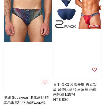
日本 GX3 和風美學 吉原繋
紋 吊帶比基尼 三角褲 內褲
兩件組 k2574
澳洲 Supawear 印花系列 時
Regular
NT$ 830
髦未來感印花 品牌Logo視