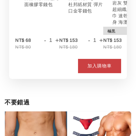
岩灰 雙色
面橡膠零錢包
杜邦紙材質 彈片
超細纖維 
口金零錢包
巾 速乾 吸
身 海灘
-
+
-
+
-
NT$ 68
NT$ 153
NT$ 153
NT$ 80
NT$ 180
NT$ 180
加入購物車
不要錯過