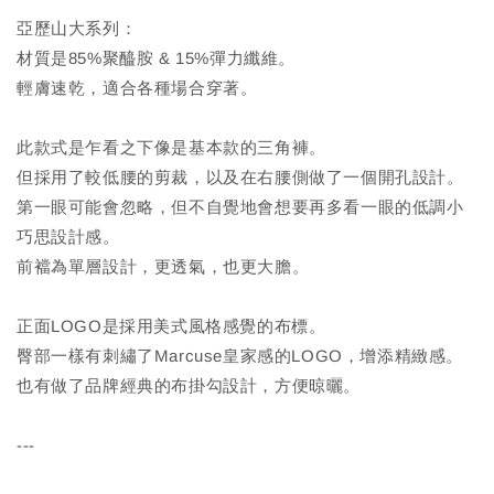
亞歷山大系列：
材質是85%聚醯胺 & 15%彈力纖維。
輕膚速乾，適合各種場合穿著。
此款式是乍看之下像是基本款的三角褲。
但採用了較低腰的剪裁，以及在右腰側做了一個開孔設計。
第一眼可能會忽略，但不自覺地會想要再多看一眼的低調小
巧思設計感。
前襠為單層設計，更透氣，也更大膽。
正面LOGO是採用美式風格感覺的布標。
臀部一樣有刺繡了Marcuse皇家感的LOGO，增添精緻感。
也有做了品牌經典的布掛勾設計，方便晾曬。
---