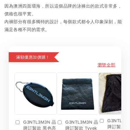
因為澳洲四面環海，所以這個品牌的泳褲出的款式非常多，
價格也很平實。
內褲部分有很多獨特的設計，每個款式都令人印象深刻，能
滿足各種不同的需求。
滿額優惠加價購！
瀏覽全部
G3NTL3M
G3NTL3M3N 品
G3NTL3M3N 品
牌訂製款 
牌訂製款 黑色亮
牌訂製款 Tyvek