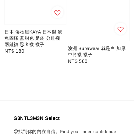
日本 倭物屋KAYA 日本製 鯛
魚圖樣 燕脂色 足袋 分趾襪
兩趾襪 忍者襪 襪子
澳洲 Supawear 就是白 加厚
Regular
NT$ 180
中筒襪 襪子
price
Regular
NT$ 580
price
G3NTL3M3N Select
🧔找到你的內在自信。Find your inner confidence.