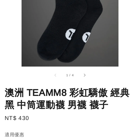
1
/
4
澳洲 TEAMM8 彩虹驕傲 經典
黑 中筒運動襪 男襪 襪子
Regular
NT$ 430
售完
price
適用優惠