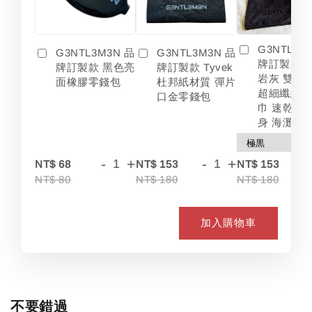
G3NTL3M
G3NTL3M3N 品
G3NTL3M3N 品
牌訂製款 
牌訂製款 黑色亮
牌訂製款 Tyvek
岩灰 雙色
面橡膠零錢包
杜邦紙材質 彈片
超細纖維 
口金零錢包
巾 速乾 吸
身 海灘
-
+
-
+
-
NT$ 68
NT$ 153
NT$ 153
NT$ 80
NT$ 180
NT$ 180
加入購物車
不要錯過