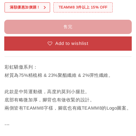
滿額優惠加價購！
TEAMM8 3件以上 15% OFF
售完
Add to wishlist
彩虹驕傲系列：
材質為75%精梳棉 & 23%聚酯纖維 & 2%彈性纖維。
此款是中筒運動襪，高度約莫到小腿肚。
底部有略微加厚，腳背也有做收緊的設計。
兩側皆有TEAMM8字樣，腳底也有織TEAMM8的Logo圖案。
---