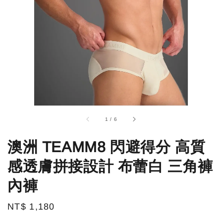
1
/
6
澳洲 TEAMM8 閃避得分 高質
感透膚拼接設計 布蕾白 三角褲
內褲
Regular
NT$ 1,180
price