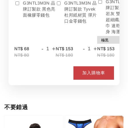
G3NTL3M
G3NTL3M3N 品
G3NTL3M3N 品
牌訂製款 
牌訂製款 黑色亮
牌訂製款 Tyvek
岩灰 雙色
面橡膠零錢包
杜邦紙材質 彈片
超細纖維 
口金零錢包
巾 速乾 吸
身 海灘
-
+
-
+
-
NT$ 68
NT$ 153
NT$ 153
NT$ 80
NT$ 180
NT$ 180
加入購物車
不要錯過