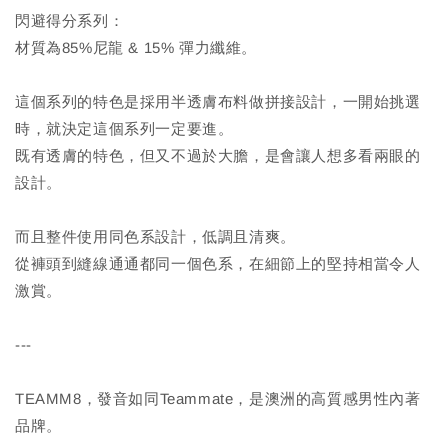
閃避得分系列：
材質為85%尼龍 & 15% 彈力纖維。
這個系列的特色是採用半透膚布料做拼接設計，一開始挑選
時，就決定這個系列一定要進。
既有透膚的特色，但又不過於大膽，是會讓人想多看兩眼的
設計。
而且整件使用同色系設計，低調且清爽。
從褲頭到縫線通通都同一個色系，在細節上的堅持相當令人
激賞。
---
TEAMM8，發音如同Teammate，是澳洲的高質感男性內著
品牌。