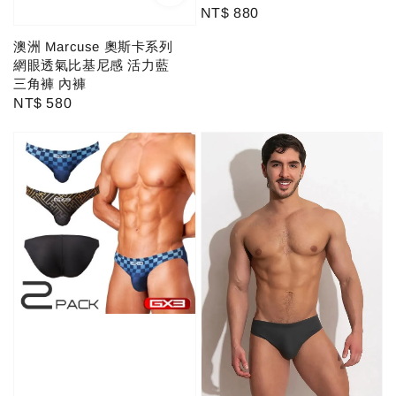
Regular
NT$ 880
price
澳洲 Marcuse 奧斯卡系列
網眼透氣比基尼感 活力藍
三角褲 內褲
Regular
NT$ 580
price