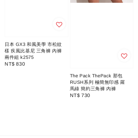
日本 GX3 和風美學 市松紋
樣 疾風比基尼 三角褲 內褲
兩件組 k2575
Regular
NT$ 830
price
The Pack ThePack 那包
RUSH系列 極簡無印感 羅
馬綠 簡約三角褲 內褲
Regular
NT$ 730
price