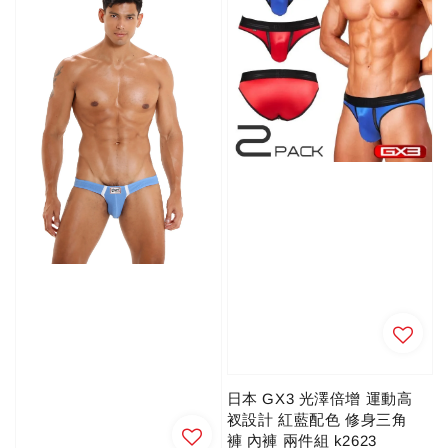
日本 GX3 光澤倍增 運動高
衩設計 紅藍配色 修身三角
褲 內褲 兩件組 k2623