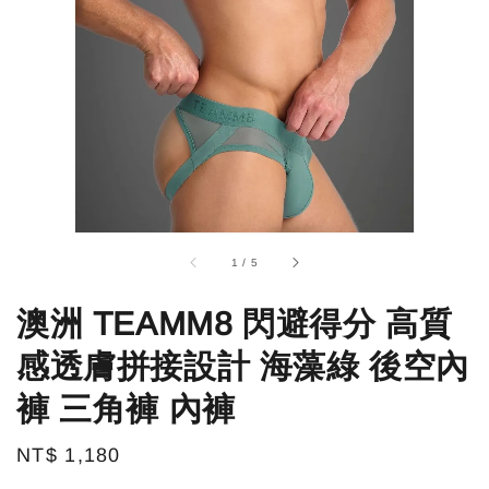
1
/
5
澳洲 TEAMM8 閃避得分 高質
感透膚拼接設計 海藻綠 後空內
褲 三角褲 內褲
Regular
NT$ 1,180
price