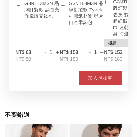
G3NTL3M
G3NTL3M3N 品
G3NTL3M3N 品
牌訂製款 
牌訂製款 黑色亮
牌訂製款 Tyvek
岩灰 雙色
面橡膠零錢包
杜邦紙材質 彈片
超細纖維 
口金零錢包
巾 速乾 吸
身 海灘
-
+
-
+
-
NT$ 68
NT$ 153
NT$ 153
NT$ 80
NT$ 180
NT$ 180
加入購物車
不要錯過