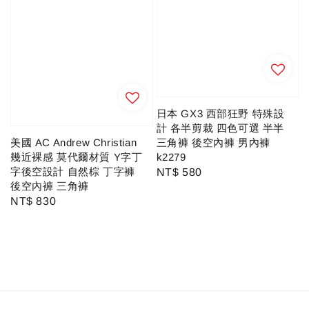
日本 GX3 西部狂野 特殊設
計 各半剪裁 四色可選 半半
美國 AC Andrew Christian
三角褲 後空內褲 男內褲
幾近裸感 莫代爾材質 Y字丁
k2279
字後空設計 自然棕 丁字褲
Regular
NT$ 580
後空內褲 三角褲
price
Regular
NT$ 830
price