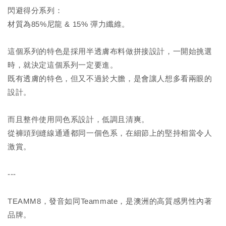
閃避得分系列：
材質為85%尼龍 & 15% 彈力纖維。
這個系列的特色是採用半透膚布料做拼接設計，一開始挑選
時，就決定這個系列一定要進。
既有透膚的特色，但又不過於大膽，是會讓人想多看兩眼的
設計。
而且整件使用同色系設計，低調且清爽。
從褲頭到縫線通通都同一個色系，在細節上的堅持相當令人
激賞。
---
TEAMM8，發音如同Teammate，是澳洲的高質感男性內著
品牌。